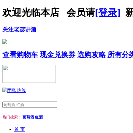
欢迎光临本店 会员请
[登录]
新
关注老宓讲酒
查看购物车
现金兑换券
选购攻略
所有分
热门搜索：
葡萄酒
红酒
首 页