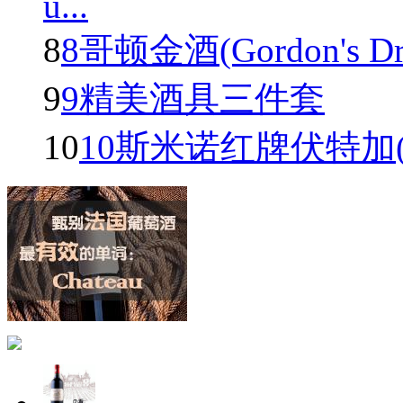
u...
8
8哥顿金酒(Gordon's Dry 
9
9精美酒具三件套
10
10斯米诺红牌伏特加(Smir