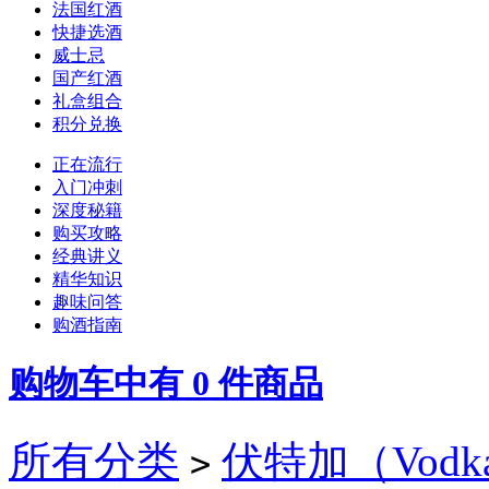
法国红酒
快捷选酒
威士忌
国产红酒
礼盒组合
积分兑换
正在流行
入门冲刺
深度秘籍
购买攻略
经典讲义
精华知识
趣味问答
购酒指南
购物车中有
0
件商品
所有分类
伏特加（Vodk
>