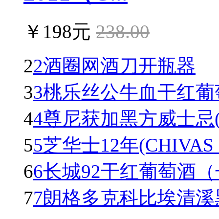
￥198元
238.00
2
2酒圈网酒刀开瓶器
3
3桃乐丝公牛血干红葡萄酒(To
4
4尊尼获加黑方威士忌(Johnn
5
5芝华士12年(CHIVAS R
6
6长城92干红葡萄酒
7
7朗格多克科比埃清溪