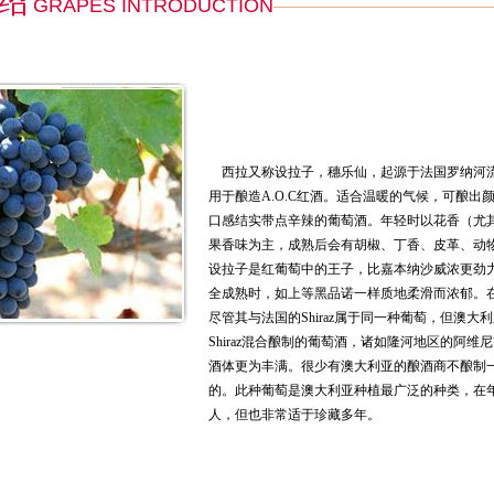
绍
GRAPES INTRODUCTION
西拉又称设拉子，穗乐仙，起源于法国罗纳河
用于酿造A.O.C红酒。适合温暖的气候，可酿出
口感结实带点辛辣的葡萄酒。年轻时以花香（尤
果香味为主，成熟后会有胡椒、丁香、皮革、动
设拉子是红葡萄中的王子，比嘉本纳沙威浓更劲
全成熟时，如上等黑品诺一样质地柔滑而浓郁。在澳
尽管其与法国的Shiraz属于同一种葡萄，但澳大
Shiraz混合酿制的葡萄酒，诸如隆河地区的阿
酒体更为丰满。很少有澳大利亚的酿酒商不酿制一些
的。此种葡萄是澳大利亚种植最广泛的种类，在
人，但也非常适于珍藏多年。