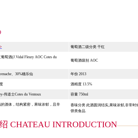
)
>
葡萄酒二级分类 干红
.Vidal Fleury AOC Cotes du
葡萄酒级别
AOC
enache、30%穗乐仙
年份
2013
度
酒精度
13.5%
y-伟道士Cotes du Ventoux
容量 750ml
满的酒体，结构紧密，果味浓郁，且辛
香味分类
此酒圆润结实,果味浓郁,非常
饼类食品.
 CHATEAU INTRODUCTION