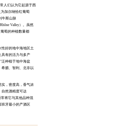
通常人们认为它起源于西
被称之为加尔纳恰红葡萄
过比利牛斯山脉
ne Valley）。虽然
何红葡萄的种植数量都
性好的地中海地区土
生具有的活力与多产
广泛种植于地中海盆
、希腊、智利、北非以
实，密度高，香气浓
，自然酒精度可达
通常将它与其他品种混
西班牙最小的产酒区