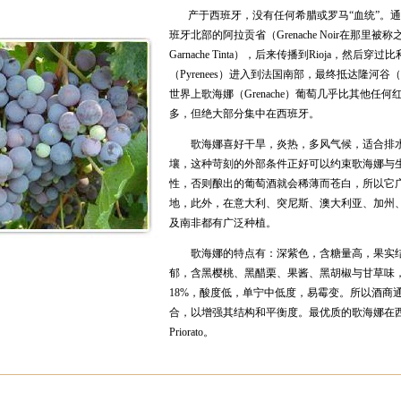
产于西班牙，没有任何希腊或罗马“血统”。
班牙北部的阿拉贡省（Grenache Noir在那里
Garnache Tinta），后来传播到Rioja，然后穿
（Pyrenees）进入到法国南部，最终抵达隆河谷（Rhô
世界上歌海娜（Grenache）葡萄几乎比其他任
多，但绝大部分集中在西班牙。
歌海娜喜好干旱，炎热，多风气候，适合排水
壤，这种苛刻的外部条件正好可以约束歌海娜与
性，否则酿出的葡萄酒就会稀薄而苍白，所以它
地，此外，在意大利、突尼斯、澳大利亚、加州
及南非都有广泛种植。
歌海娜的特点有：深紫色，含糖量高，果实结
郁，含黑樱桃、黑醋栗、果酱、黑胡椒与甘草味
18%，酸度低，单宁中低度，易霉变。所以酒商
合，以增强其结构和平衡度。最优质的歌海娜在
Priorato。