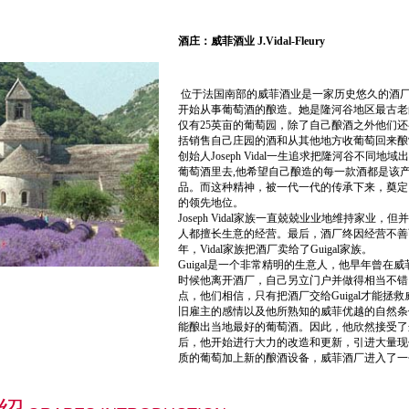
酒庄：
威菲酒业 J.Vidal-Fleury
位于法国南部的威菲酒业是一家历史悠久的酒厂，
开始从事葡萄酒的酿造。她是隆河谷地区最古老
仅有25英亩的葡萄园，除了自己酿酒之外他们
括销售自己庄园的酒和从其他地方收葡萄回来酿
创始人Joseph Vidal一生追求把隆河谷不同
葡萄酒里去,他希望自己酿造的每一款酒都是该
品。而这种精神，被一代一代的传承下来，奠定
的领先地位。
Joseph Vidal家族一直兢兢业业地维持家业
人都擅长生意的经营。最后，酒厂终因经营不善而
年，Vidal家族把酒厂卖给了Guigal家族。
Guigal是一个非常精明的生意人，他早年曾在威
时候他离开酒厂，自己另立门户并做得相当不错
点，他们相信，只有把酒厂交给Guigal才能拯救威
旧雇主的感情以及他所熟知的威菲优越的自然条
能酿出当地最好的葡萄酒。因此，他欣然接受了
后，他开始进行大力的改造和更新，引进大量现
质的葡萄加上新的酿酒设备，威菲酒厂进入了一