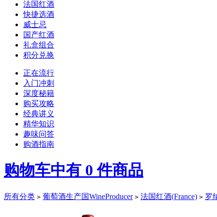
法国红酒
快捷选酒
威士忌
国产红酒
礼盒组合
积分兑换
正在流行
入门冲刺
深度秘籍
购买攻略
经典讲义
精华知识
趣味问答
购酒指南
购物车中有
0
件商品
所有分类
葡萄酒生产国WineProducer
法国红酒(France)
罗纳
>
>
>