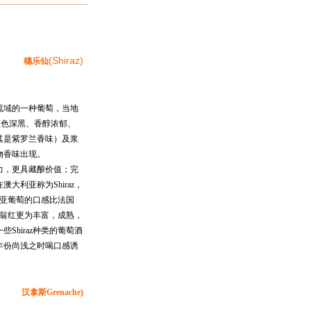
(Shiraz)
穗乐仙
流域的一种葡萄，当地
颜色深黑、香醇浓郁、
其是紫罗兰香味）及浆
物香味出现。
力，更具藏酿价值；完
大利亚称为Shiraz，
利亚葡萄的口感比法国
维尼翁红更为丰富，成熟，
Shiraz种类的葡萄酒
年份尚浅之时喝口感诱
汉拿斯Grenache)