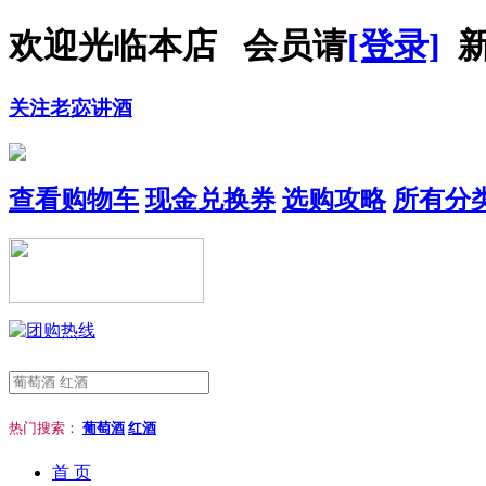
欢迎光临本店 会员请
[登录]
新
关注老宓讲酒
查看购物车
现金兑换券
选购攻略
所有分
热门搜索：
葡萄酒
红酒
首 页