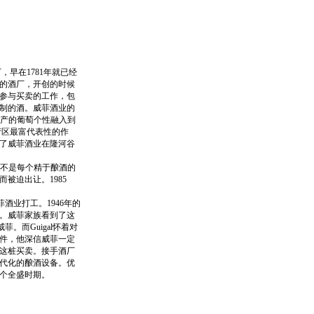
早在1781年就已经
的酒厂，开创的时候
还参与买卖的工作，包
制的酒。威菲酒业的
地域出产的葡萄个性融入到
产区最富代表性的作
了威菲酒业在隆河谷
，但并不是每个精于酿酒的
被迫出让。1985
菲酒业打工。1946年的
。威菲家族看到了这
菲。而Guigal怀着对
件，他深信威菲一定
这桩买卖。接手酒厂
代化的酿酒设备。优
个全盛时期。