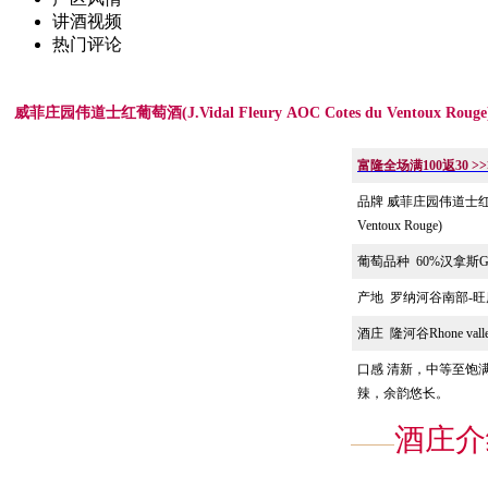
讲酒视频
热门评论
威菲庄园伟道士红葡萄酒(J.Vidal Fleury AOC Cotes du Ventoux Rouge
富隆全场满
100
返
30 >>
品牌 威菲庄园伟道士红葡萄酒(J
Ventoux Rouge)
葡萄品种
60%汉拿斯Gr
产地
罗纳河谷南部-旺
酒庄
隆河谷Rhone valle
口感
清新，中等至饱
辣，余韵悠长。
酒庄介绍