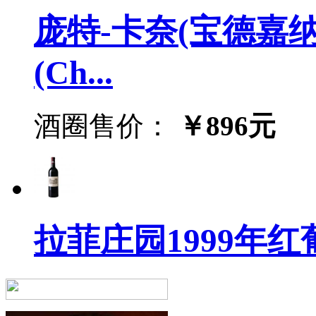
庞特-卡奈(宝德嘉纳
(Ch...
酒圈售价：
￥896元
拉菲庄园1999年红葡萄酒