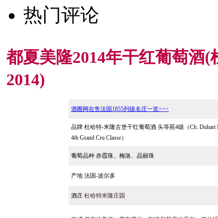
热门评论
都夏美隆2014年干红葡萄酒(杜哈特米
2014)
酒圈网在售法国1855列级名庄一览>>>
品牌
杜哈特-米隆古堡干红葡萄酒 头等苑4级（Ch. Duhart Mi
4th Grand Cru Classe）
葡萄品种
赤霞珠、梅洛、品丽珠
产地 法国-波尔多
酒庄
杜哈特米隆庄园