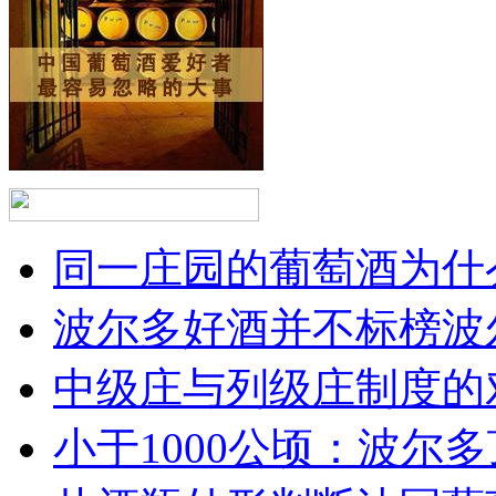
同一庄园的葡萄酒为什么
波尔多好酒并不标榜波
中级庄与列级庄制度的
小于1000公顷：波尔多顶