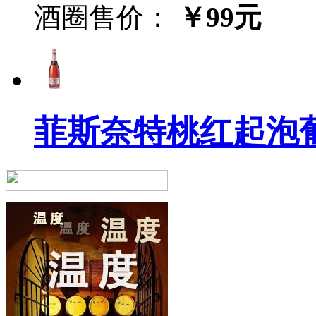
酒圈售价：
￥99元
菲斯奈特桃红起泡葡萄酒(F