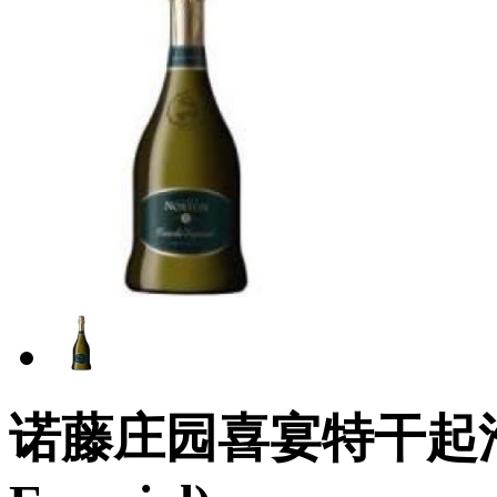
诺藤庄园喜宴特干起泡葡