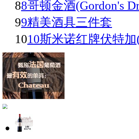
8
8哥顿金酒(Gordon's Dry 
9
9精美酒具三件套
10
10斯米诺红牌伏特加(Smir