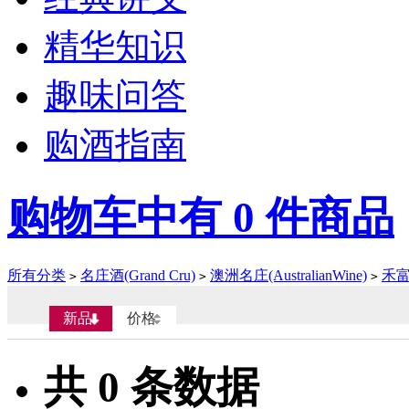
精华知识
趣味问答
购酒指南
购物车中有
0
件商品
所有分类
名庄酒(Grand Cru)
澳洲名庄(AustralianWine)
禾富(
>
>
>
新品
价格
共
0
条数据