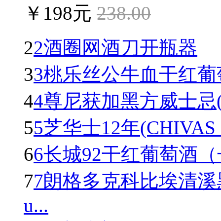
￥198元
238.00
2
2酒圈网酒刀开瓶器
3
3桃乐丝公牛血干红葡萄酒(To
4
4尊尼获加黑方威士忌(Johnn
5
5芝华士12年(CHIVAS R
6
6长城92干红葡萄酒
7
7朗格多克科比埃清溪
u...