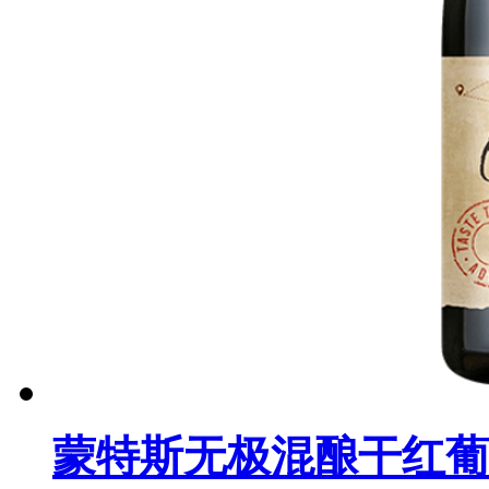
蒙特斯无极混酿干红葡萄酒（M