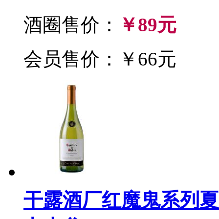
酒圈售价：
￥89元
会员售价：￥66元
干露酒厂红魔鬼系列夏