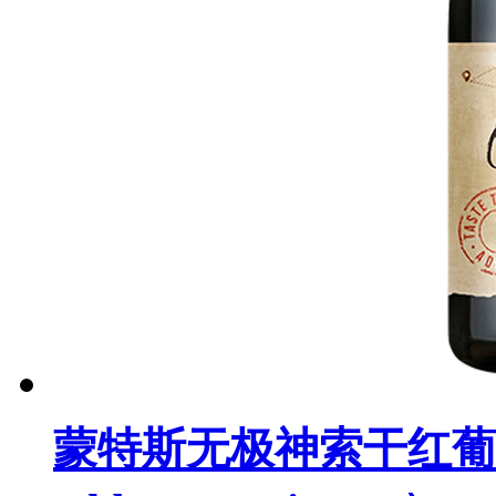
蒙特斯无极神索干红葡萄酒（M