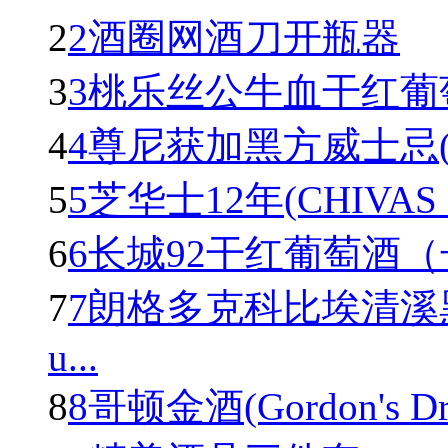
2
2酒圈网酒刀开瓶器
3
3桃乐丝公牛血干红葡萄酒(To
4
4尊尼获加黑方威士忌(Johnn
5
5芝华士12年(CHIVAS R
6
6长城92干红葡萄酒
7
7朗格多克科比埃清溪
u...
8
8哥顿金酒(Gordon's Dry 