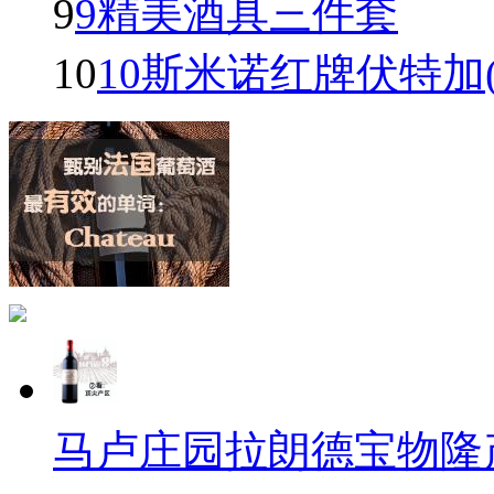
9
9精美酒具三件套
10
10斯米诺红牌伏特加(Smir
马卢庄园拉朗德宝物隆产区