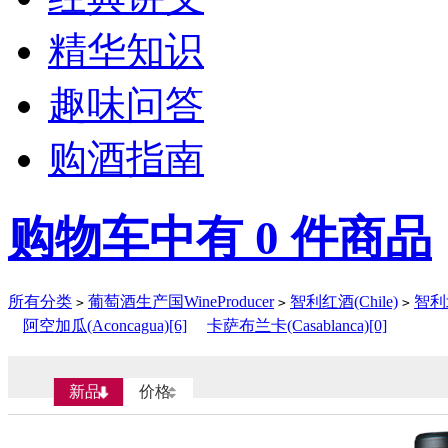
精华知识
趣味问答
购酒指南
购物车中有
0
件商品
所有分类
葡萄酒生产国WineProducer
智利红酒(Chile)
智利北
>
>
>
阿空加瓜(Aconcagua)[6]
卡萨布兰卡(Casablanca)[0]
新品
价格