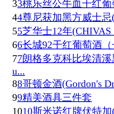
3
3桃乐丝公牛血干红葡萄酒(To
4
4尊尼获加黑方威士忌(Johnn
5
5芝华士12年(CHIVAS R
6
6长城92干红葡萄酒
7
7朗格多克科比埃清溪
u...
8
8哥顿金酒(Gordon's Dry 
9
9精美酒具三件套
10
10斯米诺红牌伏特加(Smir