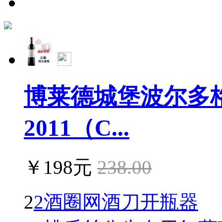
博莱德城堡波尔多
2011（C...
￥198元
238.00
2
2酒圈网酒刀开瓶器