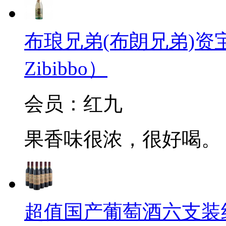
布琅兄弟(布朗兄弟)资宝起泡
Zibibbo）
会员：红九
果香味很浓，很好喝。
超值国产葡萄酒六支装