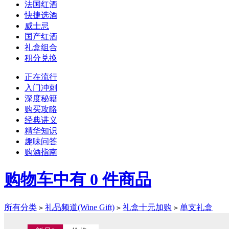
法国红酒
快捷选酒
威士忌
国产红酒
礼盒组合
积分兑换
正在流行
入门冲刺
深度秘籍
购买攻略
经典讲义
精华知识
趣味问答
购酒指南
购物车中有
0
件商品
所有分类
礼品频道(Wine Gift)
礼盒十元加购
单支礼盒
>
>
>