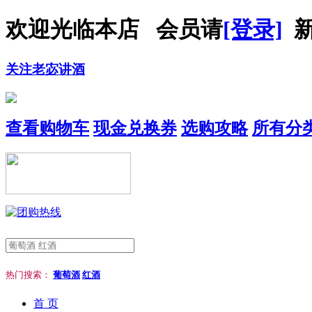
欢迎光临本店 会员请
[登录]
新
关注老宓讲酒
查看购物车
现金兑换券
选购攻略
所有分
热门搜索：
葡萄酒
红酒
首 页