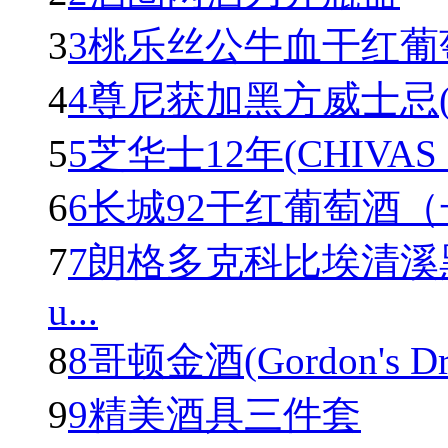
3
3桃乐丝公牛血干红葡萄酒(To
4
4尊尼获加黑方威士忌(Johnn
5
5芝华士12年(CHIVAS R
6
6长城92干红葡萄酒
7
7朗格多克科比埃清溪
u...
8
8哥顿金酒(Gordon's Dry 
9
9精美酒具三件套