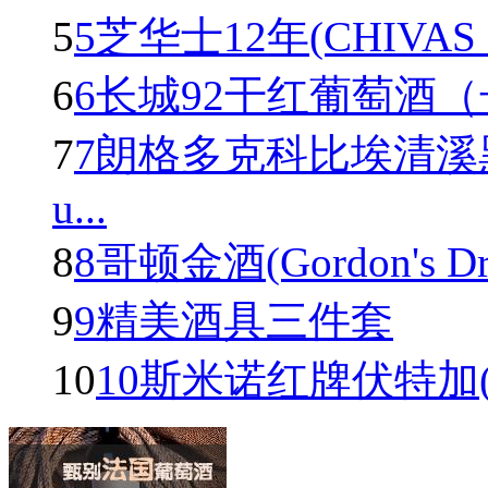
5
5芝华士12年(CHIVAS R
6
6长城92干红葡萄酒
7
7朗格多克科比埃清溪
u...
8
8哥顿金酒(Gordon's Dry 
9
9精美酒具三件套
10
10斯米诺红牌伏特加(Smir