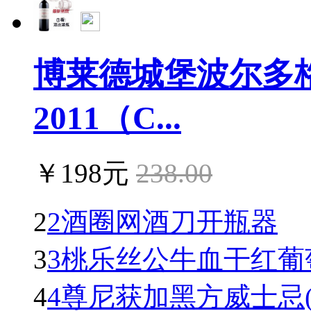
博莱德城堡波尔多
2011（C...
￥198元
238.00
2
2酒圈网酒刀开瓶器
3
3桃乐丝公牛血干红葡萄酒(To
4
4尊尼获加黑方威士忌(Johnn