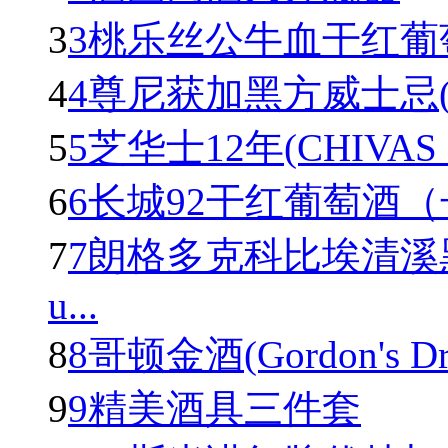
3
3桃乐丝公牛血干红葡萄酒(To
4
4尊尼获加黑方威士忌(Johnn
5
5芝华士12年(CHIVAS R
6
6长城92干红葡萄酒
7
7朗格多克科比埃清溪
u...
8
8哥顿金酒(Gordon's Dry 
9
9精美酒具三件套