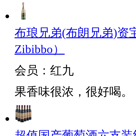
布琅兄弟(布朗兄弟)资宝起泡
Zibibbo）
会员：红九
果香味很浓，很好喝。
超值国产葡萄酒六支装