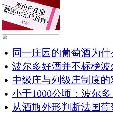
同一庄园的葡萄酒为什么
波尔多好酒并不标榜波
中级庄与列级庄制度的
小于1000公顷：波尔多顶
从酒瓶外形判断法国葡