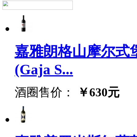
嘉雅朗格山摩尔式
(Gaja S...
酒圈售价：
￥630元