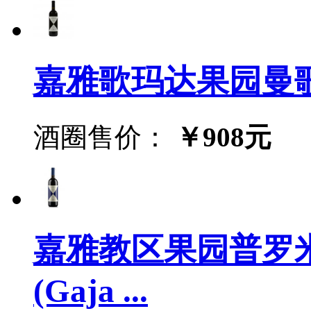
嘉雅歌玛达果园曼歌干红(
酒圈售价：
￥908元
嘉雅教区果园普罗米
(Gaja ...