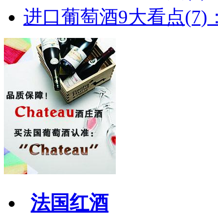
进口葡萄酒9大看点(7)：
法国红酒