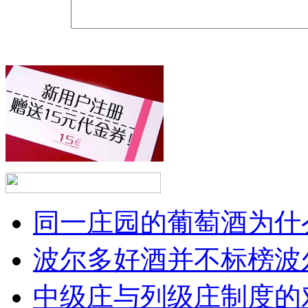
同一庄园的葡萄酒为什么
波尔多好酒并不标榜波
中级庄与列级庄制度的