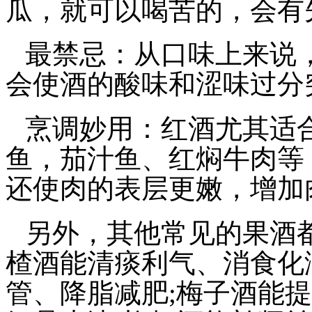
瓜，就可以喝苦的，会有
最禁忌：从口味上来说
会使酒的酸味和涩味过分
烹调妙用：红酒尤其适
鱼，茄汁鱼、红焖牛肉等
还使肉的表层更嫩，增加
另外，其他常见的果酒
楂酒能清痰利气、消食化
管、降脂减肥
;
梅子酒能提