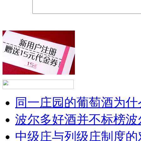
同一庄园的葡萄酒为什么
波尔多好酒并不标榜波
中级庄与列级庄制度的