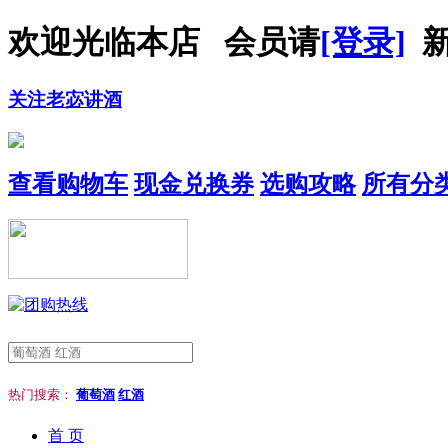
欢迎光临本店 会员请
[登录]
新
关注老宓讲酒
查看购物车
现金兑换券
选购攻略
所有分
热门搜索：
葡萄酒
红酒
首 页