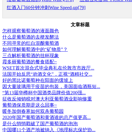
红酒入门60分钟冲刺Wine Speed-up[79]
文章标题
怎样观察葡萄酒的液面颜色
什么是葡萄酒的去梗发酵法
不同寻常的红白混酿葡萄酒
如何理解葡萄酒中的“矿物质”？
三点解析葡萄酒的挂杯现象
霞多丽葡萄酒的餐食搭配~
WSET首次混合式毕业典礼在伦敦市市政厅...
法国开始反思“劝酒文化”，正视“酒精社交...
好的黑比诺葡萄种在阳面的缓坡上
因大量玻璃用于疫苗的包装，美国面临酒瓶短...
“第13届华樽杯中国酒类品牌价值200强...
征收反倾销税对澳大利亚葡萄酒业影响惨重
葡萄酒保质期是这么回事~
暖冬加倒春寒如何双杀葡萄园
2020年国产葡萄酒和黄酒谁的总产值更高...
是什么悄悄戳破了国产葡萄酒的泡泡
中国哪11个酒产地被纳入《地理标志保护协...