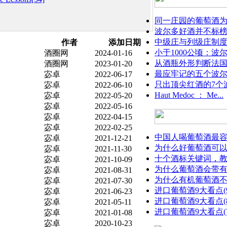
同一庄园的葡萄酒为什
波尔多好酒并不标榜
中级庄与列级庄制
作者
添加日期
小于1000公顷：波尔
酒圈网
2024-01-16
从酒瓶外形判断法
酒圈网
2023-01-20
最应牢记的五个波
宓卓
2022-06-17
只出顶尖红酒的7个波
宓卓
2022-06-10
Haut Medoc ： Me...
宓卓
2022-05-20
宓卓
2022-05-16
宓卓
2022-04-15
宓卓
2022-02-25
中国人喝葡萄酒最容易
宓卓
2021-12-21
为什么好葡萄酒可以存
宓卓
2021-11-30
十个酒标关键词，教你
宓卓
2021-10-09
为什么葡萄酒会带
宓卓
2021-08-31
为什么有机葡萄酒
宓卓
2021-07-30
进口葡萄酒9大看点(9)
宓卓
2021-06-23
进口葡萄酒9大看点(
宓卓
2021-05-11
进口葡萄酒9大看点(7)
宓卓
2021-01-08
宓卓
2020-10-23