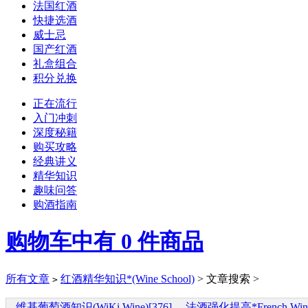
法国红酒
快捷选酒
威士忌
国产红酒
礼盒组合
积分兑换
正在流行
入门冲刺
深度秘籍
购买攻略
经典讲义
精华知识
趣味问答
购酒指南
购物车中有
0
件商品
所有文章
红酒精华知识*(Wine School)
> 文章搜索 >
>
维基葡萄酒知识(WiKi Wine)[376]
法酒强化提高*French Wine L