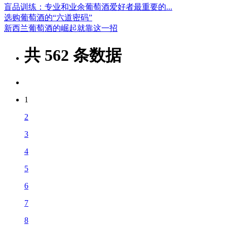
盲品训练：专业和业余葡萄酒爱好者最重要的...
选购葡萄酒的“六道密码”
新西兰葡萄酒的崛起就靠这一招
共
562
条数据
1
2
3
4
5
6
7
8