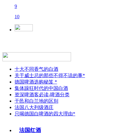
9
10
十大不同香气的白酒
关于威士忌的那些不得不说的事*
德国啤酒选购秘笈 *
集体躁狂时代的中国白酒
资深啤酒客必读-啤酒分类
干邑和白兰地的区别
法国八大列级酒庄
只喝德国白啤酒的四大理由*
法国红酒