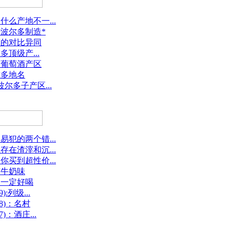
么产地不一...
波尔多制造*
度的对比异同
多顶级产...
国葡萄酒产区
尔多地名
尔多子产区...
犯的两个错...
在渣滓和沉...
买到超性价...
有牛奶味
不一定好喝
:列级...
8)：名村
：酒庄...