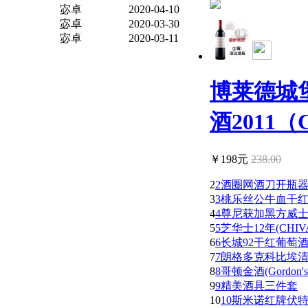
宓卓
2020-04-10
宓卓
2020-03-30
宓卓
2020-03-11
博莱德城
酒2011（C.
￥198元
238.00
2
2酒圈网酒刀开瓶
3
3桃乐丝公牛血干红葡萄酒(
4
4尊尼获加黑方威士忌(Joh
5
5芝华士12年(CHIVAS
6
6长城92干红葡萄
7
7朗格多克科比埃清溪
8
8哥顿金酒(Gordon's D
9
9精美酒具三件套
10
10斯米诺红牌伏特加(Sm