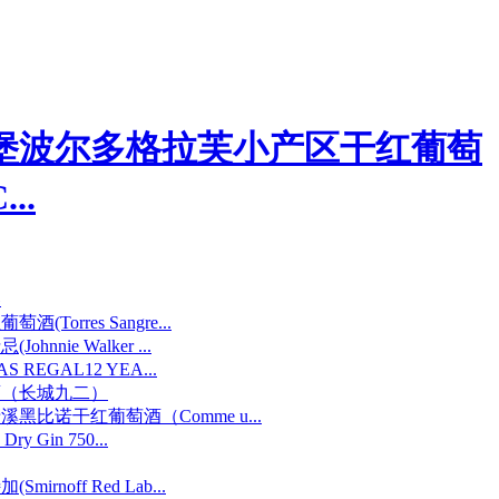
堡波尔多格拉芙小产区干红葡萄
..
器
Torres Sangre...
nnie Walker ...
 REGAL12 YEA...
酒（长城九二）
黑比诺干红葡萄酒（Comme u...
ry Gin 750...
irnoff Red Lab...