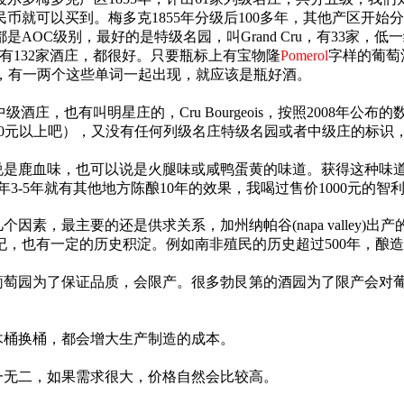
民币就可以买到。梅多克1855年分级后100多年，其他产区开
C级别，最好的是特级名园，叫Grand Cru，有33家，低一级的
所有132家酒庄，都很好。只要瓶标上有宝物隆
Pomerol
字样的葡萄
词的组合，有一两个这些单词一起出现，就应该是瓶好酒。
庄，也有叫明星庄的，Cru Bourgeois，按照2008年公
（300元以上吧），又没有任何列级名庄特级名园或者中级庄的标
说是鹿血味，也可以说是火腿味或咸鸭蛋黄的味道。获得这种味
年3-5年就有其他地方陈酿10年的效果，我喝过售价1000元
素，最主要的还是供求关系，加州纳帕谷(napa valley
，也有一定的历史积淀。例如南非殖民的历史超过500年，酿造
萄园为了保证品质，会限产。很多勃艮第的酒园为了限产会对葡
木桶换桶，都会增大生产制造的成本。
一无二，如果需求很大，价格自然会比较高。