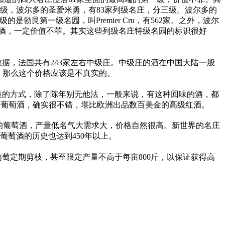
始分级，波尔多的圣爱米勇，有83家列级名庄，分三级。波尔多的
是勃艮第一级名园，叫Premier Cru，有562家。之外，波尔
酒，一定价值不菲。其实这些列级名庄特级名园的标识很好
布的数据，法国共有243家左右中级庄。中级庄的酒在中国大陆一般
识，那么这个价格应该是不真实的。
道的方式，除了陈年别无他法，一般来说，有这种回味的酒，都
的智利葡萄酒，确实很不错，堪比欧洲出品数百美金的高级红酒。
)出产的葡萄酒，产量低名气大需求大，价格自然很高。新世界的名庄
葡萄酒的历史也达到450年以上。
萄定期剪枝，甚至限定产量不高于每亩800斤，以保证获得高