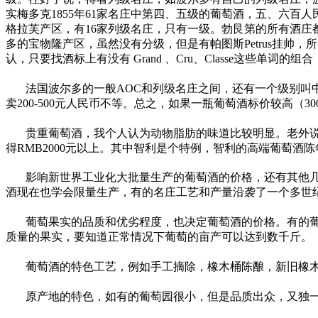
实梅多克1855年61家名庄中第四、五级的葡萄酒，五、六百人
格拉芙产区，有16家列级名庄，只有一级。勃艮第的所有酒庄都是AO
多的宝物隆产区，虽然没有分级，但是有帕图斯Petrus挂帅，
认，只要找酒标上有没有 Grand 、Cru、Classe这些单
法国波尔多的一般AOC和列级名庄之间，还有一个级别叫中级酒
卖200-500元人民币不等。总之，如果一瓶葡萄酒标价较高
贵重葡萄酒，我个人认为动物脂肪的味道比较明显。老外
得RMB2000元以上。其中智利是个特例，智利的高端葡萄酒陈
影响新世界工业化大批量生产的葡萄酒的价格，还有其他几个因
酒现在也学会限量生产，有的名庄工艺和产量沿袭了一个多世纪
葡萄果实的品质和优劣程度，也决定葡萄酒的价格。有的葡
质量的果实，要知道正常情况下葡萄的亩产可以达到数千斤。
葡萄酒的特色工艺，例如手工摘除，橡木桶陈酿，新旧橡
原产地的特色，如有的葡萄园很小，但是品质出众，又独