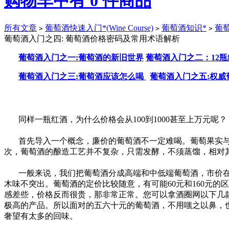
购物车中有
0
件商品
所有文章
葡萄酒快速入门*(Wine Course)
葡萄酒知识*
葡
>
>
>
葡萄酒入门之四: 葡萄酒价格密码及常用术语解析
葡萄酒入门之一:葡萄酒的新旧世界
葡萄酒入门之二：12
葡萄酒入门之三:葡萄酒应该怎么喝
葡萄酒入门之五:权威
同样一瓶红酒，为什么价格会从100到1000甚至上万元呢？
首先导入一个概念，廉价的葡萄酒不一定难喝。葡萄果实与
次，葡萄酒的酿造工艺并不复杂，只需发酵，不须蒸馏，相对
一般来说，我们把葡萄酒分成高端和中低端葡萄酒，市价在
木味不突出。葡萄酒的定价比较随意，有可能60元和160元
感差些，价格反而很贵，那非常正常。您可以拿酒圈网以下几款酒
极高的产品。所以面对的五六十元的葡萄酒，不用嗤之以鼻，也
奢望有太多的回味。