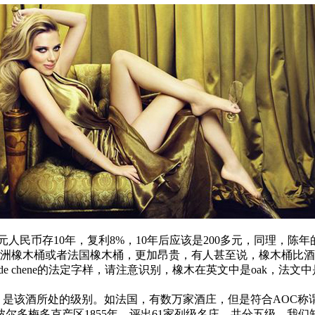
元人民币存10年，复利8%，10年后应该是200多元，同理，
说欧洲橡木桶或者法国橡木桶，更加昂贵，有人甚至说，橡木桶比
 de chene的法定字样，请注意识别，橡木在英文中是oak，法文中是
是该酒所处的级别。如法国，有数万家酒庄，但是符合AOC称
尔多梅多克产区1855年，评出61家列级名庄，共分五级，我们