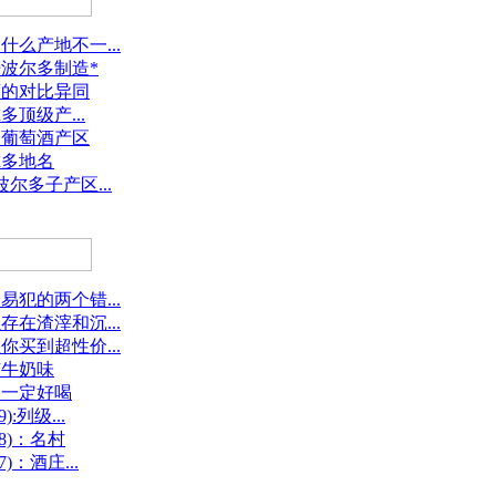
么产地不一...
波尔多制造*
度的对比异同
多顶级产...
国葡萄酒产区
尔多地名
尔多子产区...
犯的两个错...
在渣滓和沉...
买到超性价...
有牛奶味
不一定好喝
:列级...
8)：名村
：酒庄...