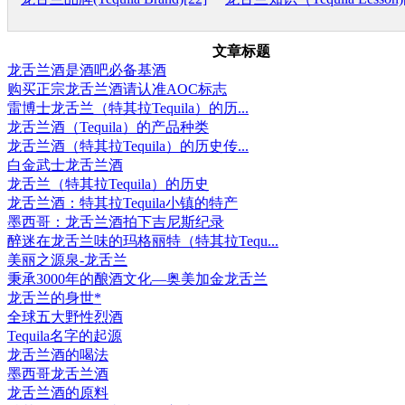
文章标题
龙舌兰酒是酒吧必备基酒
购买正宗龙舌兰酒请认准AOC标志
雷博士龙舌兰（特其拉Tequila）的历...
龙舌兰酒（Tequila）的产品种类
龙舌兰酒（特其拉Tequila）的历史传...
白金武士龙舌兰酒
龙舌兰（特其拉Tequila）的历史
龙舌兰酒：特其拉Tequila小镇的特产
墨西哥：龙舌兰酒拍下吉尼斯纪录
醉迷在龙舌兰味的玛格丽特（特其拉Tequ...
美丽之源泉-龙舌兰
秉承3000年的酿酒文化—奥美加金龙舌兰
龙舌兰的身世*
全球五大野性烈酒
Tequila名字的起源
龙舌兰酒的喝法
墨西哥龙舌兰酒
龙舌兰酒的原料