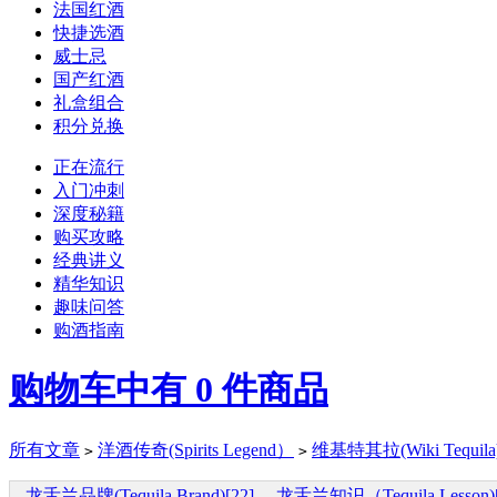
法国红酒
快捷选酒
威士忌
国产红酒
礼盒组合
积分兑换
正在流行
入门冲刺
深度秘籍
购买攻略
经典讲义
精华知识
趣味问答
购酒指南
购物车中有
0
件商品
所有文章
洋酒传奇(Spirits Legend）
维基特其拉(Wiki Tequila
>
>
龙舌兰品牌(Tequila Brand)[22]
龙舌兰知识（Tequila Lesson)[