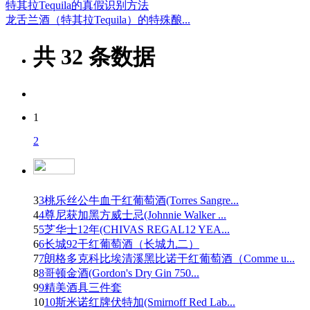
特其拉Tequila的真假识别方法
龙舌兰酒（特其拉Tequila）的特殊酿...
共
32
条数据
1
2
3
3桃乐丝公牛血干红葡萄酒(Torres Sangre...
4
4尊尼获加黑方威士忌(Johnnie Walker ...
5
5芝华士12年(CHIVAS REGAL12 YEA...
6
6长城92干红葡萄酒（长城九二）
7
7朗格多克科比埃清溪黑比诺干红葡萄酒（Comme u...
8
8哥顿金酒(Gordon's Dry Gin 750...
9
9精美酒具三件套
10
10斯米诺红牌伏特加(Smirnoff Red Lab...