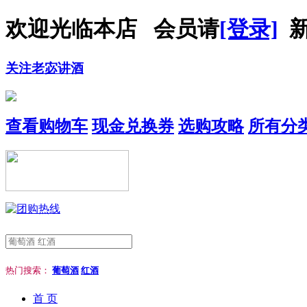
欢迎光临本店 会员请
[登录]
新
关注老宓讲酒
查看购物车
现金兑换券
选购攻略
所有分
热门搜索：
葡萄酒
红酒
首 页