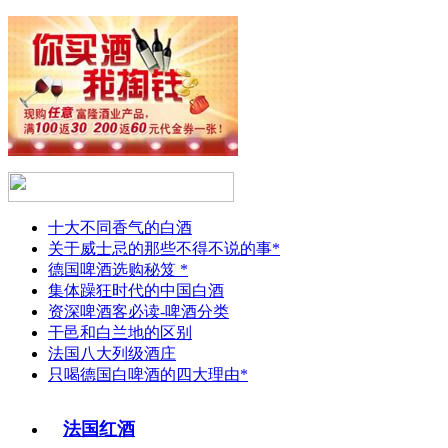
十大不同香气的白酒
关于威士忌的那些不得不说的事*
德国啤酒选购秘笈 *
集体躁狂时代的中国白酒
资深啤酒客必读-啤酒分类
干邑和白兰地的区别
法国八大列级酒庄
只喝德国白啤酒的四大理由*
法国红酒