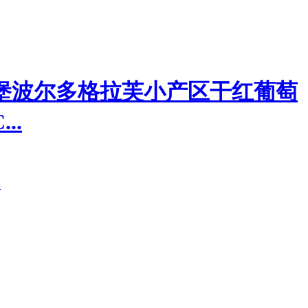
堡波尔多格拉芙小产区干红葡萄
..
器