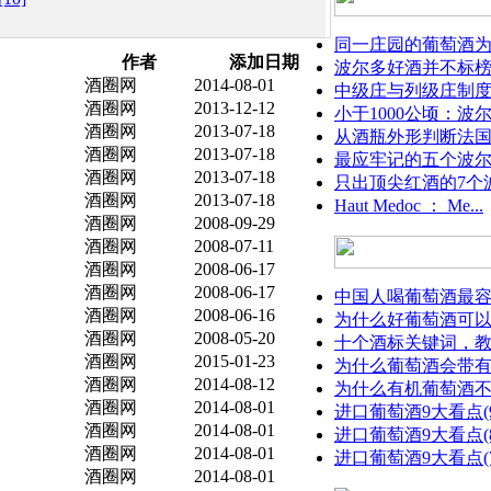
同一庄园的葡萄酒为什
作者
添加日期
波尔多好酒并不标榜
酒圈网
2014-08-01
中级庄与列级庄制
酒圈网
2013-12-12
小于1000公顷：波尔
酒圈网
2013-07-18
从酒瓶外形判断法
酒圈网
2013-07-18
最应牢记的五个波
酒圈网
2013-07-18
只出顶尖红酒的7个波
酒圈网
2013-07-18
Haut Medoc ： Me...
酒圈网
2008-09-29
酒圈网
2008-07-11
酒圈网
2008-06-17
酒圈网
2008-06-17
中国人喝葡萄酒最容易
酒圈网
2008-06-16
为什么好葡萄酒可以存
酒圈网
2008-05-20
十个酒标关键词，教你
酒圈网
2015-01-23
为什么葡萄酒会带
酒圈网
2014-08-12
为什么有机葡萄酒
酒圈网
2014-08-01
进口葡萄酒9大看点(9)
酒圈网
2014-08-01
进口葡萄酒9大看点(
酒圈网
2014-08-01
进口葡萄酒9大看点(7)
酒圈网
2014-08-01