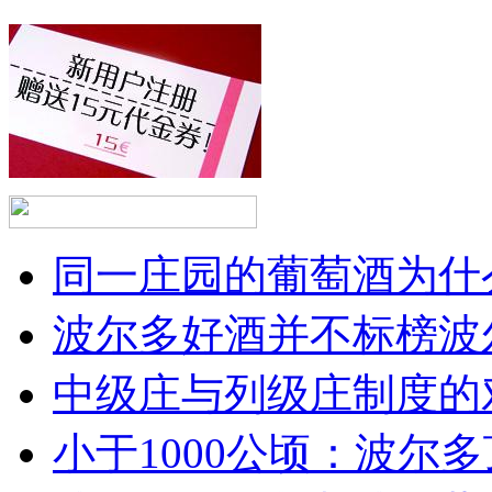
同一庄园的葡萄酒为什么
波尔多好酒并不标榜波
中级庄与列级庄制度的
小于1000公顷：波尔多顶