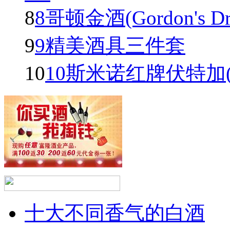
8
8哥顿金酒(Gordon's Dry 
9
9精美酒具三件套
10
10斯米诺红牌伏特加(Smir
十大不同香气的白酒