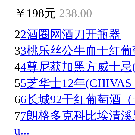
￥198元
238.00
2
2酒圈网酒刀开瓶器
3
3桃乐丝公牛血干红葡萄酒(To
4
4尊尼获加黑方威士忌(Johnn
5
5芝华士12年(CHIVAS R
6
6长城92干红葡萄酒
7
7朗格多克科比埃清溪
u...