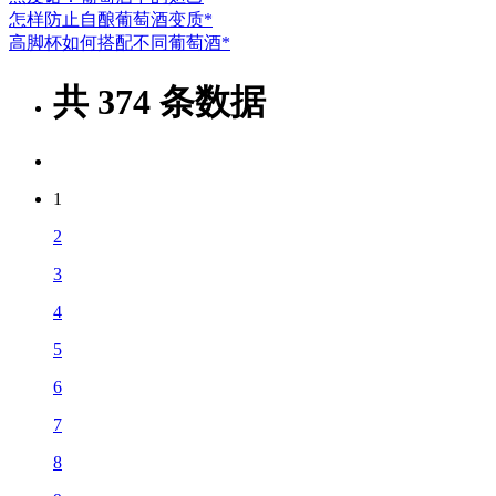
怎样防止自酿葡萄酒变质*
高脚杯如何搭配不同葡萄酒*
共
374
条数据
1
2
3
4
5
6
7
8