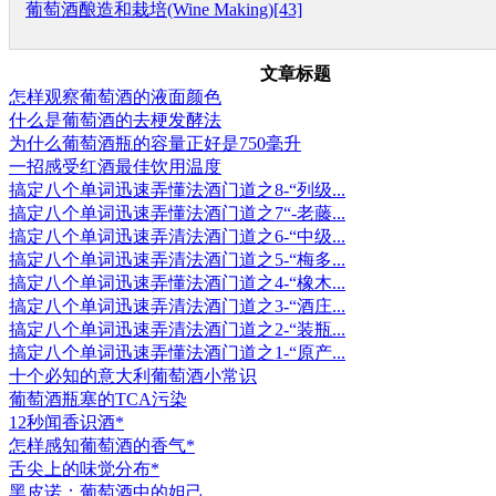
葡萄酒酿造和栽培(Wine Making)[43]
文章标题
怎样观察葡萄酒的液面颜色
什么是葡萄酒的去梗发酵法
为什么葡萄酒瓶的容量正好是750毫升
一招感受红酒最佳饮用温度
搞定八个单词迅速弄懂法酒门道之8-“列级...
搞定八个单词迅速弄懂法酒门道之7“-老藤...
搞定八个单词迅速弄清法酒门道之6-“中级...
搞定八个单词迅速弄清法酒门道之5-“梅多...
搞定八个单词迅速弄懂法酒门道之4-“橡木...
搞定八个单词迅速弄清法酒门道之3-“酒庄...
搞定八个单词迅速弄清法酒门道之2-“装瓶...
搞定八个单词迅速弄懂法酒门道之1-“原产...
十个必知的意大利葡萄酒小常识
葡萄酒瓶塞的TCA污染
12秒闻香识酒*
怎样感知葡萄酒的香气*
舌尖上的味觉分布*
黑皮诺：葡萄酒中的妲己