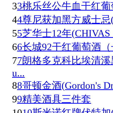
3
3桃乐丝公牛血干红葡萄酒(To
4
4尊尼获加黑方威士忌(Johnn
5
5芝华士12年(CHIVAS R
6
6长城92干红葡萄酒
7
7朗格多克科比埃清溪
u...
8
8哥顿金酒(Gordon's Dry 
9
9精美酒具三件套
10
10斯米诺红牌伏特加(Smir