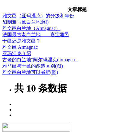
文章标题
雅文邑（亚玛涅克）的分级和年份
酿制雅马邑白兰地(图)
雅文邑白兰地（Armagnac）
法国最古老白兰地——嘉宝雅邑
干邑还是雅文邑？
雅文邑 Armagnac
亚玛涅克介绍
古老的白兰地“阿尔玛涅克(armagna...
雅马邑与干邑的酿造区别(图)
雅文邑白兰地可以减肥(图)
共
10
条数据