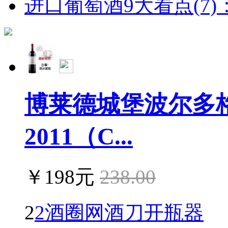
进口葡萄酒9大看点(7)：
博莱德城堡波尔多
2011（C...
￥198元
238.00
2
2酒圈网酒刀开瓶器