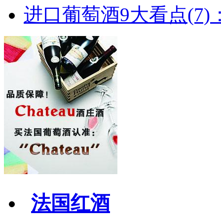
进口葡萄酒9大看点(7)：
法国红酒