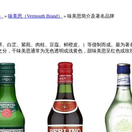
d）
味美思（Vermouth Brand）
味美思简介及著名品牌
>
>
、白芷、紫苑、肉桂、豆蔻、鲜橙皮、）等侵制而成。最为著
分，干味美思通常为无色透明或浅黄色，甜味美思呈红色或玫瑰红