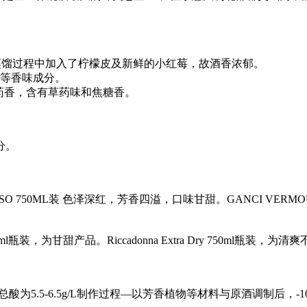
蒸馏过程中加入了柠檬皮及新鲜的小红莓，故酒香浓郁。
素等香味成分。
归药香，含有草药味和焦糖香。
分。
SO 750ML装 色泽深红，芳香四溢，口味甘甜。GANCI VERMOU
 750ml瓶装，为甘甜产品。Riccadonna Extra Dry 750ml瓶装，
L 总酸为5.5-6.5g/L制作过程—以芳香植物等材料与原酒调制后