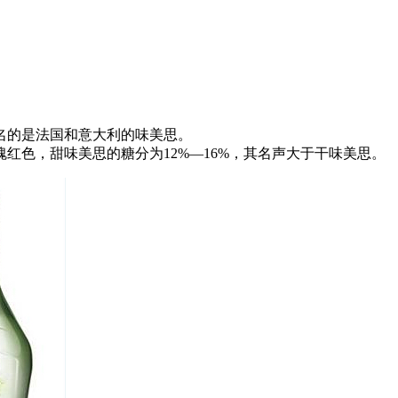
名的是法国和意大利的味美思。
色，甜味美思的糖分为12%—16%，其名声大于干味美思。