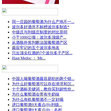
同一庄园的葡萄酒为什么产地不一...
波尔多好酒并不标榜波尔多制造*
中级庄与列级庄制度的对比异同
小于1000公顷：波尔多顶级产...
从酒瓶外形判断法国葡萄酒产区
最应牢记的五个波尔多地名
只出顶尖红酒的7个波尔多子产区...
Haut Medoc ： Me...
中国人喝葡萄酒最容易犯的两个错...
为什么好葡萄酒可以存在渣滓和沉...
十个酒标关键词，教你买到超性价...
为什么葡萄酒会带有牛奶味
为什么有机葡萄酒不一定好喝
进口葡萄酒9大看点(9):列级...
进口葡萄酒9大看点(8)：名村