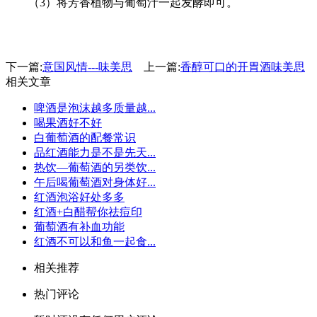
（3）将芳香植物与葡萄汁一起发酵即可。
下一篇:
意国风情---味美思
上一篇:
香醇可口的开胃酒味美思
相关文章
啤酒是泡沫越多质量越...
喝果酒好不好
白葡萄酒的配餐常识
品红酒能力是不是先天...
热饮—葡萄酒的另类饮...
午后喝葡萄酒对身体好...
红酒泡浴好处多多
红酒+白醋帮你祛痘印
葡萄酒有补血功能
红酒不可以和鱼一起食...
相关推荐
热门评论