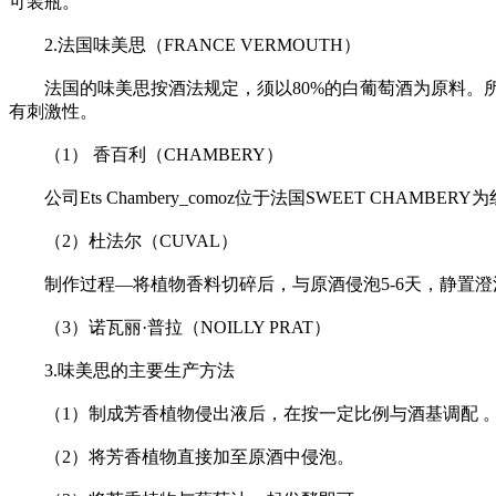
可装瓶。
2.法国味美思（FRANCE VERMOUTH）
法国的味美思按酒法规定，须以80%的白葡萄酒为原料。所用
有刺激性。
（1） 香百利（CHAMBERY）
公司Ets Chambery_comoz位于法国SWEET CHAMB
（2）杜法尔（CUVAL）
制作过程—将植物香料切碎后，与原酒侵泡5-6天，静置澄清
（3）诺瓦丽·普拉（NOILLY PRAT）
3.味美思的主要生产方法
（1）制成芳香植物侵出液后，在按一定比例与酒基调配 
（2）将芳香植物直接加至原酒中侵泡。