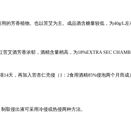
的芳香植物。也以苦艾为主。成品酒含糖量较低，为40g/L
ERY为红苦艾酒芳香浓郁，酒精含量稍高，为18%EXTRA SEC CHA
14天，再加入苦杏仁壳侵（1：2食用酒精85%侵泡两个月而
。制取侵出液可采用冷侵或热侵两种方法。