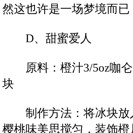
然这也许是一场梦境而已
D、甜蜜爱人
原料：橙汁3/5oz咖仑G
块
制作方法：将冰块放入
樱桃味美思搅匀，装饰橙