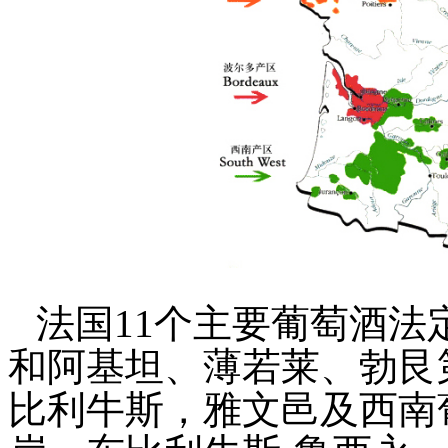
法国
11
个主要葡萄酒法
和阿基坦、薄若莱、勃艮
比利牛斯，雅文邑及西南