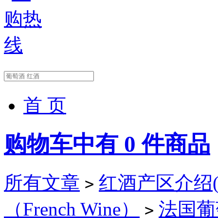
首 页
购物车中有
0
件商品
所有文章
红酒产区介绍(Wi
>
（French Wine）
法国葡萄酒
>