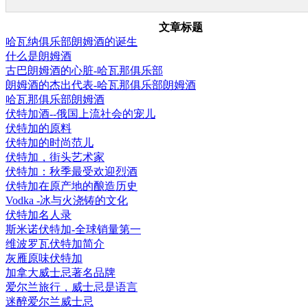
文章标题
哈瓦纳俱乐部朗姆酒的诞生
什么是朗姆酒
古巴朗姆酒的心脏-哈瓦那俱乐部
朗姆酒的杰出代表-哈瓦那俱乐部朗姆酒
哈瓦那俱乐部朗姆酒
伏特加酒--俄国上流社会的宠儿
伏特加的原料
伏特加的时尚范儿
伏特加，街头艺术家
伏特加：秋季最受欢迎烈酒
伏特加在原产地的酿造历史
Vodka -冰与火浇铸的文化
伏特加名人录
斯米诺伏特加-全球销量第一
维波罗瓦伏特加简介
灰雁原味伏特加
加拿大威士忌著名品牌
爱尔兰旅行，威士忌是语言
迷醉爱尔兰威士忌