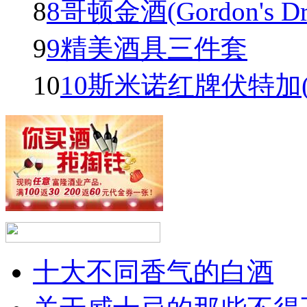
8
8哥顿金酒(Gordon's Dry 
9
9精美酒具三件套
10
10斯米诺红牌伏特加(Smir
十大不同香气的白酒