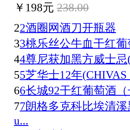
￥198元
238.00
2
2酒圈网酒刀开瓶器
3
3桃乐丝公牛血干红葡萄酒(To
4
4尊尼获加黑方威士忌(Johnn
5
5芝华士12年(CHIVAS R
6
6长城92干红葡萄酒
7
7朗格多克科比埃清溪
u...