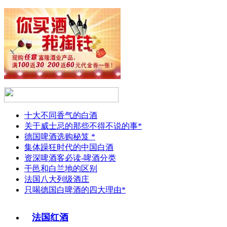
十大不同香气的白酒
关于威士忌的那些不得不说的事*
德国啤酒选购秘笈 *
集体躁狂时代的中国白酒
资深啤酒客必读-啤酒分类
干邑和白兰地的区别
法国八大列级酒庄
只喝德国白啤酒的四大理由*
法国红酒