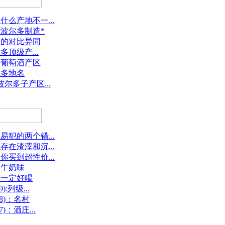
么产地不一...
波尔多制造*
度的对比异同
多顶级产...
国葡萄酒产区
尔多地名
尔多子产区...
犯的两个错...
在渣滓和沉...
买到超性价...
有牛奶味
不一定好喝
:列级...
8)：名村
：酒庄...