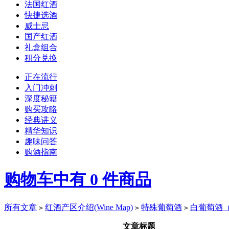
法国红酒
快捷选酒
威士忌
国产红酒
礼盒组合
积分兑换
正在流行
入门冲刺
深度秘籍
购买攻略
经典讲义
精华知识
趣味问答
购酒指南
购物车中有
0
件商品
所有文章
红酒产区介绍(Wine Map)
特殊葡萄酒
白葡萄酒（Wh
>
>
>
文章标题