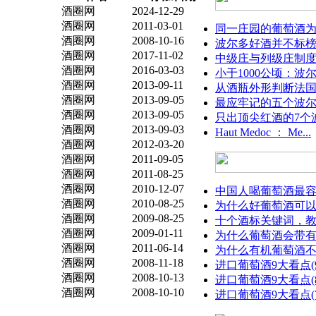
酒圈网
2024-12-29
酒圈网
2011-03-01
同一庄园的葡萄酒为什
酒圈网
2008-10-16
波尔多好酒并不标榜
酒圈网
2017-11-02
中级庄与列级庄制
酒圈网
2016-03-03
小于1000公顷：波尔
酒圈网
2013-09-11
从酒瓶外形判断法
酒圈网
2013-09-05
最应牢记的五个波
酒圈网
2013-09-05
只出顶尖红酒的7个波
酒圈网
2013-09-03
Haut Medoc ： Me...
酒圈网
2012-03-20
酒圈网
2011-09-05
酒圈网
2011-08-25
酒圈网
2010-12-07
中国人喝葡萄酒最容易
酒圈网
2010-08-25
为什么好葡萄酒可以存
酒圈网
2009-08-25
十个酒标关键词，教你
酒圈网
2009-01-11
为什么葡萄酒会带
酒圈网
2011-06-14
为什么有机葡萄酒
酒圈网
2008-11-18
进口葡萄酒9大看点(9)
酒圈网
2008-10-13
进口葡萄酒9大看点(
酒圈网
2008-10-10
进口葡萄酒9大看点(7)