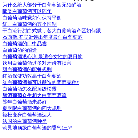
为什么绝大部分干白葡萄酒无须醒酒
哪类白葡萄酒可以陈年
白葡萄酒味觉如何保持平衡
红、白葡萄酒的五个区别
干白流行甜白式微，各大白葡萄酒产区如何跟...
杰西斯.罗宾逊评出年度最佳白葡萄酒
白葡萄酒的口中品尝
白葡萄酒的酿造
白葡萄酒透心凉 最适合女性的夏日饮
饮用白葡萄酒过多对牙齿有损害
甜白葡萄酒的配餐规则
红酒保健功效高于白葡萄酒
红白葡萄酒都可以酿造的葡萄品种*
白葡萄酒怎么配顶级松露
酿酒葡萄众生相之白葡萄酒篇
陈年白葡萄酒未必好
夏季喝白葡萄酒的四大规则
轻松变身白葡萄酒达人
法国的白葡萄酒种类
勃艮地顶级白葡萄酒的香气(三)*