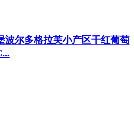
堡波尔多格拉芙小产区干红葡萄
..