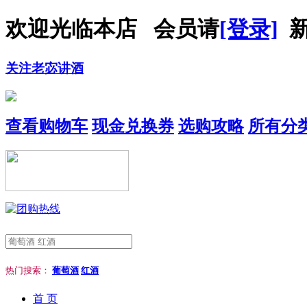
欢迎光临本店 会员请
[登录]
新
关注老宓讲酒
查看购物车
现金兑换券
选购攻略
所有分
热门搜索：
葡萄酒
红酒
首 页