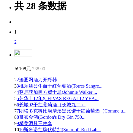
共
28
条数据
1
2
￥198元
238.00
2
2酒圈网酒刀开瓶器
3
3桃乐丝公牛血干红葡萄酒(Torres Sangre...
4
4尊尼获加黑方威士忌(Johnnie Walker ...
5
5芝华士12年(CHIVAS REGAL12 YEA...
6
6长城92干红葡萄酒（长城九二）
7
7朗格多克科比埃清溪黑比诺干红葡萄酒（Comme u...
8
8哥顿金酒(Gordon's Dry Gin 750...
9
9精美酒具三件套
10
10斯米诺红牌伏特加(Smirnoff Red Lab...