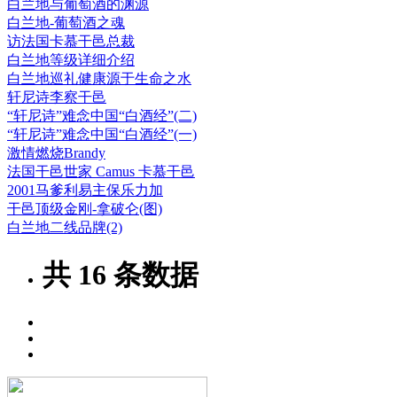
白兰地与葡萄酒的渊源
白兰地-葡萄酒之魂
访法国卡慕干邑总裁
白兰地等级详细介绍
白兰地巡礼健康源于生命之水
轩尼诗李察干邑
“轩尼诗”难念中国“白酒经”(二)
“轩尼诗”难念中国“白酒经”(一)
激情燃烧Brandy
法国干邑世家 Camus 卡慕干邑
2001马爹利易主保乐力加
干邑顶级金刚-拿破仑(图)
白兰地二线品牌(2)
共
16
条数据