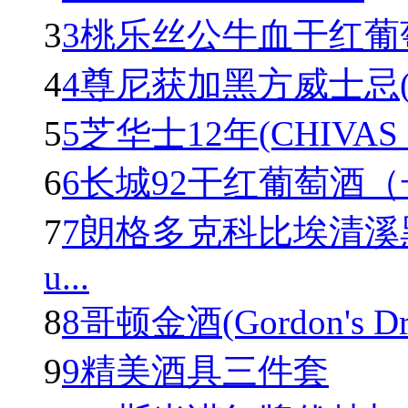
3
3桃乐丝公牛血干红葡萄酒(To
4
4尊尼获加黑方威士忌(Johnn
5
5芝华士12年(CHIVAS R
6
6长城92干红葡萄酒
7
7朗格多克科比埃清溪
u...
8
8哥顿金酒(Gordon's Dry 
9
9精美酒具三件套