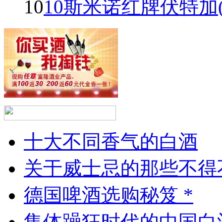
10
10斯米诺红牌伏特加(Smir
十大不同香气的白酒
关于威士忌的那些不得
德国啤酒选购秘笈 *
集体躁狂时代的中国白