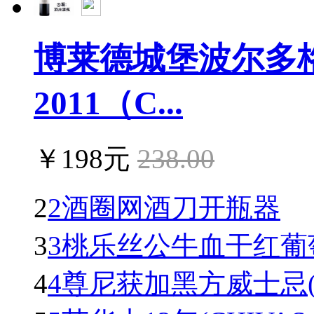
博莱德城堡波尔多
2011（C...
￥198元
238.00
2
2酒圈网酒刀开瓶器
3
3桃乐丝公牛血干红葡萄酒(To
4
4尊尼获加黑方威士忌(Johnn