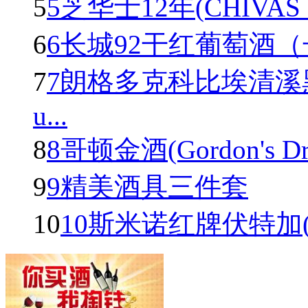
5
5芝华士12年(CHIVAS R
6
6长城92干红葡萄酒
7
7朗格多克科比埃清溪
u...
8
8哥顿金酒(Gordon's Dry 
9
9精美酒具三件套
10
10斯米诺红牌伏特加(Smir