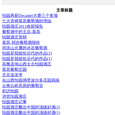
文章标题
怡园再获Decanter大赛三个奖项
七大选择莫高葡萄酒的理由
怡园酒庄2011收获报告
葡萄酒中的王后-莫高
怡园酒庄营销
莫高,祁连葡萄酒报价
祁连山北麓的冰谷葡萄酒
怡园是我留给后代的作品(2)
怡园是我留给后代的作品(1)
高雅圣地山西太古怡园酒庄
莫高葡萄庄园
北京波龙堡
在山西怡园感受波尔多庄园风味
云南云岭高原的葡萄谷
初访怡园
浏览怡园酒庄
怡园酒庄记事
怡园酒庄酿出中国的顶级好酒(2)
怡园酒庄酿出中国的顶级好酒(1)