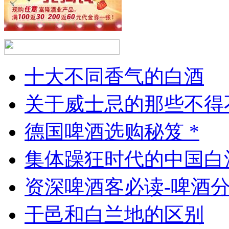
十大不同香气的白酒
关于威士忌的那些不得
德国啤酒选购秘笈 *
集体躁狂时代的中国白
资深啤酒客必读-啤酒
干邑和白兰地的区别