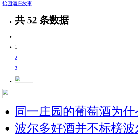
怡园酒庄故事
共
52
条数据
1
2
3
同一庄园的葡萄酒为什么
波尔多好酒并不标榜波