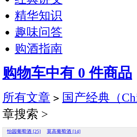
精华知识
趣味问答
购酒指南
购物车中有
0
件商品
所有文章
国产经典（China
>
章搜索 >
怡园葡萄酒 [25]
莫高葡萄酒 [14]