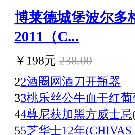
博莱德城堡波尔多
2011（C...
￥198元
238.00
2
2酒圈网酒刀开瓶器
3
3桃乐丝公牛血干红葡萄酒(To
4
4尊尼获加黑方威士忌(Johnn
5
5芝华士12年(CHIVAS R