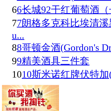
6
6长城92干红葡萄酒
7
7朗格多克科比埃清溪
u...
8
8哥顿金酒(Gordon's Dry 
9
9精美酒具三件套
10
10斯米诺红牌伏特加(Smir