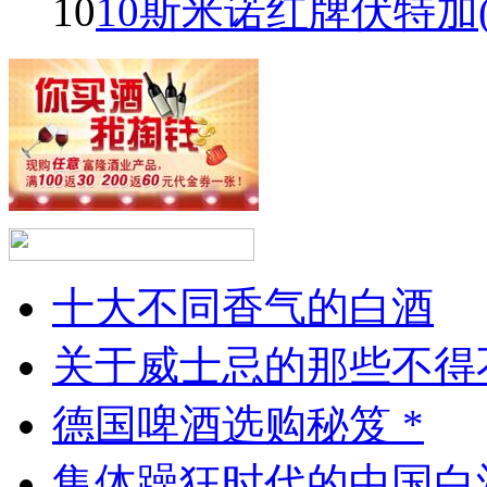
10
10斯米诺红牌伏特加(Smir
十大不同香气的白酒
关于威士忌的那些不得
德国啤酒选购秘笈 *
集体躁狂时代的中国白