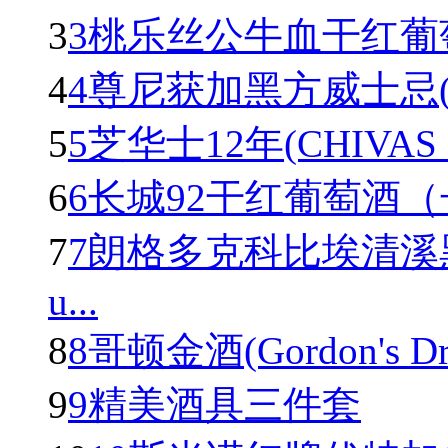
3
3桃乐丝公牛血干红葡萄酒(To
4
4尊尼获加黑方威士忌(Johnn
5
5芝华士12年(CHIVAS R
6
6长城92干红葡萄酒
7
7朗格多克科比埃清溪
u...
8
8哥顿金酒(Gordon's Dry 
9
9精美酒具三件套