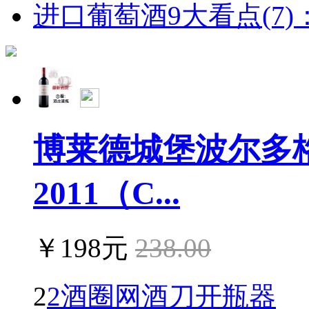
进口葡萄酒9大看点(7)：
博莱德城堡波尔多
2011（C...
￥198元
238.00
2
2酒圈网酒刀开瓶器