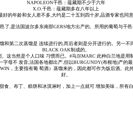
NAPOLEON干邑：蕴藏期不少于六年
X.O.干邑：蕴藏期多在八年以上
最好的年龄和女人差不多,大约是二十五到四十岁,品酒专家也同意
了,是法国波尔多东南部GERS地方出产的。所用的葡萄与干邑一样,是产
第二次蒸馏是 连续进行的,而后者则是分开进行的。另一不同之点,
BLACK OAK制成的。
。这当然是个人口味 习惯而已。#马尔MARC 此种白兰地是用
, 但最后一字母不 发音,法国各地都出产,但以BURGUNDY(布根
WIN，主要指有葡 萄酒）蒸馏来的，因此都可作为饭后酒。
好。
甜食、布丁、糕饼和冰淇淋时，加上一点就可 增加美味，所有