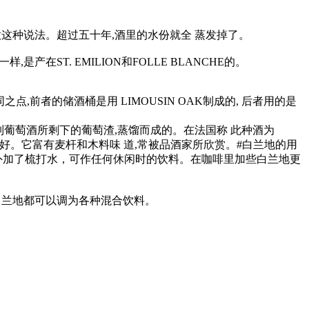
这种说法。超过五十年,酒里的水份就全 蒸发掉了。
在ST. EMILION和FOLLE BLANCHE的。
前者的储酒桶是用 LIMOUSIN OAK制成的, 后者用的是
制葡萄酒所剩下的葡萄渣,蒸馏而成的。在法国称 此种酒为
地)产的最好。它富有麦杆和木料味 道,常被品酒家所欣赏。#白兰地的用
此外加了梳打水，可作任何休闲时的饮料。在咖啡里加些白兰地更
白兰地都可以调为各种混合饮料。