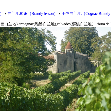
y）
白兰地知识（Brandy lesson）
干邑白兰地（Cognac Brandy l
>
>
兰地),armagnac(雅邑白兰地),calvados(樱桃白兰地）,rhum de l