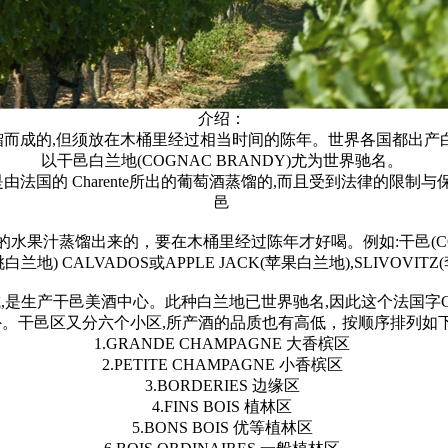
介绍：
后蒸馏而成的,但须放在木桶里经过相当时间的陈年。世界各国都出产
以干邑白兰地(COGNAC BRANDY)尤为世界驰名。
法国的 Charente所出的葡萄酒蒸馏的,而且受到法律的限制与
邑
水果汁蒸馏出来的，要在木桶里经过陈年才好喝。例如:干邑(COGN
樱桃白兰地) CALVADOS或APPLE JACK(苹果白兰地),SLIVO
C古城,是生产干邑美酒中心。此种白兰地已世界驰名,因此这个法国
外。干邑区又分六个小区,所产酒的品质也有高低，按顺序排列如下
1.GRANDE CHAMPAGNE 大香槟区
2.PETITE CHAMPAGNE 小香槟区
3.BORDERIES 边缘区
4.FINS BOIS 植林区
5.BONS BOIS 优等植林区