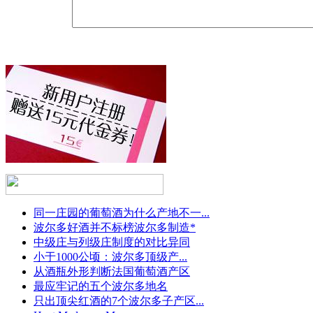
同一庄园的葡萄酒为什么产地不一...
波尔多好酒并不标榜波尔多制造*
中级庄与列级庄制度的对比异同
小于1000公顷：波尔多顶级产...
从酒瓶外形判断法国葡萄酒产区
最应牢记的五个波尔多地名
只出顶尖红酒的7个波尔多子产区...