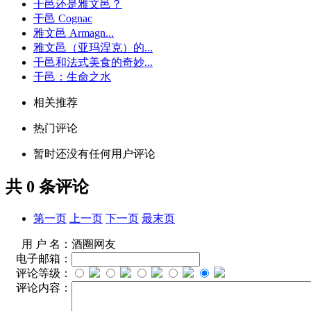
干邑还是雅文邑？
干邑 Cognac
雅文邑 Armagn...
雅文邑（亚玛涅克）的...
干邑和法式美食的奇妙...
干邑：生命之水
相关推荐
热门评论
暂时还没有任何用户评论
共
0
条评论
第一页
上一页
下一页
最末页
用 户 名：
酒圈网友
电子邮箱：
评论等级：
评论内容：