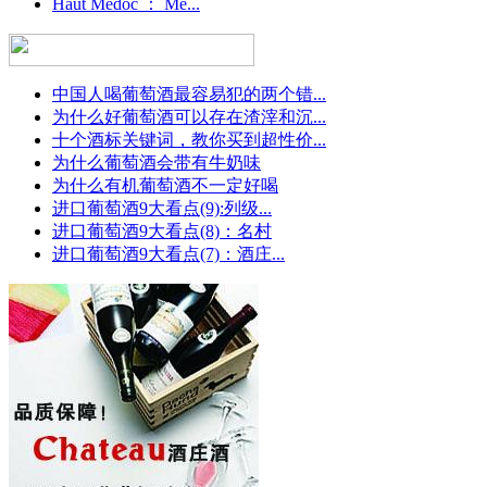
Haut Medoc ： Me...
中国人喝葡萄酒最容易犯的两个错...
为什么好葡萄酒可以存在渣滓和沉...
十个酒标关键词，教你买到超性价...
为什么葡萄酒会带有牛奶味
为什么有机葡萄酒不一定好喝
进口葡萄酒9大看点(9):列级...
进口葡萄酒9大看点(8)：名村
进口葡萄酒9大看点(7)：酒庄...