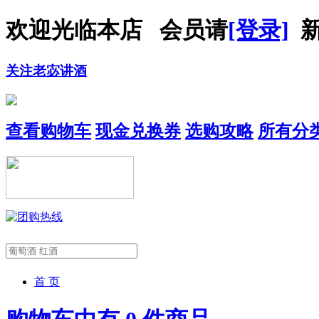
欢迎光临本店 会员请
[登录]
新
关注老宓讲酒
查看购物车
现金兑换券
选购攻略
所有分
首 页