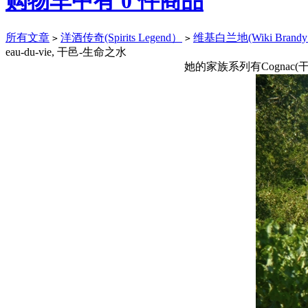
购物车中有
0
件商品
所有文章
洋酒传奇(Spirits Legend）
维基白兰地(Wiki Brand
>
>
eau-du-vie, 干邑-生命之水
她的家族系列有Cognac(干邑白