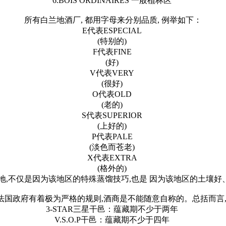
6.BOIS ORDINAIRES 一般植林区
所有白兰地酒厂, 都用字母来分别品质, 例举如下：
E代表ESPECIAL
(特别的)
F代表FINE
(好)
V代表VERY
(很好)
O代表OLD
(老的)
S代表SUPERIOR
(上好的)
P代表PALE
(淡色而苍老)
X代表EXTRA
(格外的)
,不仅是因为该地区的特殊蒸馏技巧,也是 因为该地区的土壤好
法国政府有着极为严格的规则,酒商是不能随意自称的。总括而言
3-STAR三星干邑：蕴藏期不少于两年
V.S.O.P干邑：蕴藏期不少于四年