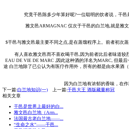
究竟干邑陈多少年算好呢?一位聪明的饮者说，干邑
雅文邑ARMAGNAC 仅次于干邑的白兰地,就是雅文邑
$干邑与雅文邑最主要不同之点,是在蒸馏程序上。前者初次蒸馏和
有人喜欢雅文邑而不喜欢喝干邑,因为前者比后者味道较烈
EAU DE VIE DE MARC ,因此这种酒的洋名为MARC
途 白兰地除了已公认为有医疗作用外，所有的都是由水果酒（
因为白兰地有浓郁的香味，在作
下一篇:
白兰地知识(一)
上一篇:
干邑大王 酒版藏量称冠
相关文章
干邑是世界上最好的白...
雅文邑白兰地（Arm...
法国最古老白兰地——...
“生命之水”——干邑...