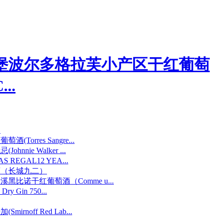
堡波尔多格拉芙小产区干红葡萄
..
器
Torres Sangre...
nnie Walker ...
 REGAL12 YEA...
酒（长城九二）
黑比诺干红葡萄酒（Comme u...
ry Gin 750...
irnoff Red Lab...