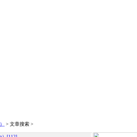
y）
> 文章搜索 >
）[112]