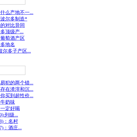
么产地不一...
波尔多制造*
度的对比异同
多顶级产...
国葡萄酒产区
尔多地名
尔多子产区...
犯的两个错...
在渣滓和沉...
买到超性价...
有牛奶味
不一定好喝
:列级...
8)：名村
：酒庄...