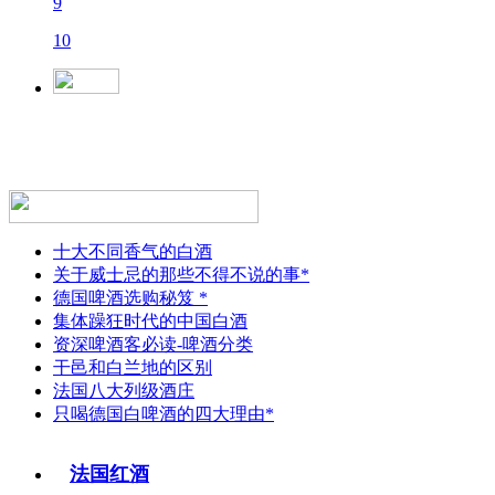
9
10
十大不同香气的白酒
关于威士忌的那些不得不说的事*
德国啤酒选购秘笈 *
集体躁狂时代的中国白酒
资深啤酒客必读-啤酒分类
干邑和白兰地的区别
法国八大列级酒庄
只喝德国白啤酒的四大理由*
法国红酒