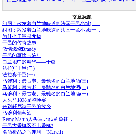
文章标题
组图：散发着白兰地味道的法国干邑小城(二...
组图：散发着白兰地味道的法国干邑小城(一...
为什么干邑是尤物
干邑的传奇故事
激情燃烧Brandy
干邑的蒸馏与陈年
白兰地中的精华——干邑
法拉宾干邑(二)
法拉宾干邑(一)
马爹利：最古老、最驰名的白兰地酒(三)
马爹利：最古老、最驰名的白兰地酒(二)
马爹利：最古老、最驰名的白兰地酒(一)
人头马1898品鉴晚宴
来到轩尼诗干邑的故乡
马爹利葡萄酒
Remy Martin人头马-地位的象征...
干邑大香槟区不出香槟*
名酒极品之马爹利 （Martell）