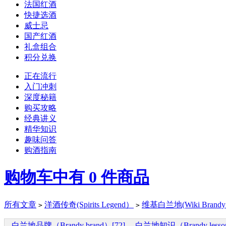
法国红酒
快捷选酒
威士忌
国产红酒
礼盒组合
积分兑换
正在流行
入门冲刺
深度秘籍
购买攻略
经典讲义
精华知识
趣味问答
购酒指南
购物车中有
0
件商品
所有文章
洋酒传奇(Spirits Legend）
维基白兰地(Wiki Brand
>
>
白兰地品牌（Brandy brand）[72]
白兰地知识（Brandy lesson