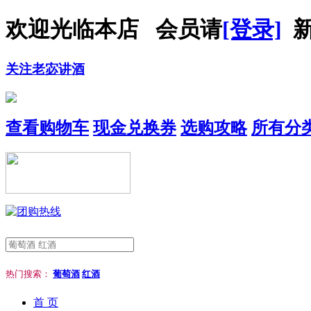
欢迎光临本店 会员请
[登录]
新
关注老宓讲酒
查看购物车
现金兑换券
选购攻略
所有分
热门搜索：
葡萄酒
红酒
首 页