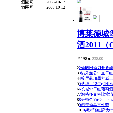
酒圈网
2008-10-12
酒圈网
2008-10-12
博莱德城
酒2011（C.
￥198元
238.00
2
2酒圈网酒刀开瓶
3
3桃乐丝公牛血干红葡萄酒(
4
4尊尼获加黑方威士忌(Joh
5
5芝华士12年(CHIVAS
6
6长城92干红葡萄
7
7朗格多克科比埃清溪
8
8哥顿金酒(Gordon's D
9
9精美酒具三件套
10
10斯米诺红牌伏特加(Sm