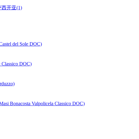
萨西开亚(1)
 del Sole DOC)
assico DOC)
duzzo)
sta Valpolicela Classico DOC)