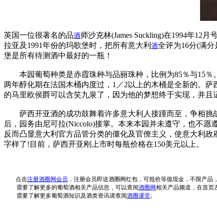
英国一位很著名的品
师沙克林(James Suckling)在
酒
拉亚及1991年份的玛歌堡时，把所有意大利
全评为16分(满
酒
堡是所有待测酒中最好的一瓶！
本园葡萄种类是赤霞珠种与品丽珠种，比例为85％与15％。
两年醇化期在法国木桶内度过，1／2以上的木桶是全新的。萨
的马里欧侯爵可以含笑九泉了，因为他的梦想终于实现，并且证
萨西开亚酒的成功鼓舞着许多意大利人接踵而至，争相挑战
后，园务由尼可拉(Niccolo)接掌。本来本园并未遵守，也不愿遵守
反而凸显意大利官方品管分类的僵化及官僚主义，使意大利政府颇
字样了!目前，萨西开亚刚上市时每瓶价格在150美元以上。
点击
注册酒圈网会员
，注册会员即送酒圈网红包，可抵价等值现金，不限产品
需要了解更多的葡萄酒相关产品信息，可以查阅
酒圈网
相关产品频道，在首页
需要了解更多葡萄酒知识及酒类资讯请查阅
酒圈课堂
。