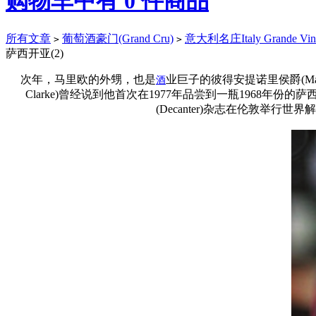
购物车中有
0
件商品
所有文章
葡萄酒豪门(Grand Cru)
意大利名庄Italy Grande Vin
>
>
萨西开亚(2)
次年，马里欧的外甥，也是
业巨子的彼得安提诺里侯爵(Mar
酒
Clarke)曾经说到他首次在1977年品尝到一瓶1968
(Decanter)杂志在伦敦举行世界