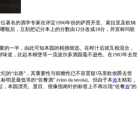
审时，一位著名的酒学专家在评定1990年份的萨西开亚、索拉亚及欧纳
是哪瓶后，立刻把记分本上的分数由12分改成18分，并宣称玛歌
量的一半，由此可知本园的精挑细选。在榨汁后就互相混合，
味道，比起木桐堡等一流波尔多酒园毫不逊色。在1983年去世
世纪的“出路”，其重要性与前瞻性已不容置疑!马里欧侯爵去世
等的“佐餐酒” (vino da tavola)。但由于本
太精彩，
酒
年起，本园漂亮、显目、很像指南针的标签上不再出现“佐餐
”的
酒