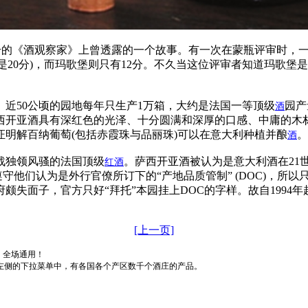
1994年12月号的《酒观察家》上曾透露的一个故事。有一次在蒙瓶评
分是20分)，而玛歌堡则只有12分。不久当这位评审者知道玛歌堡
近50公顷的园地每年只生产1万箱，大约是法国一等顶级
园产
酒
西开亚酒具有深红色的光泽、十分圆满和深厚的口感、中庸的木材
明解百纳葡萄(包括赤霞珠与品丽珠)可以在意大利种植并酿
。
酒
独领风骚的法国顶级
。萨西开亚酒被认为是意大利酒在21
红酒
他们认为是外行官僚所订下的“产地品质管制” (DOC)，所以只标明是最低
失面子，官方只好“拜托”本园挂上DOC的字样。故自1994
[上一页]
，全场通用！
左侧的下拉菜单中，有各国各个产区数千个酒庄的产品。