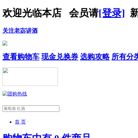
欢迎光临本店 会员请
[登录]
新
关注老宓讲酒
查看购物车
现金兑换券
选购攻略
所有分
首 页