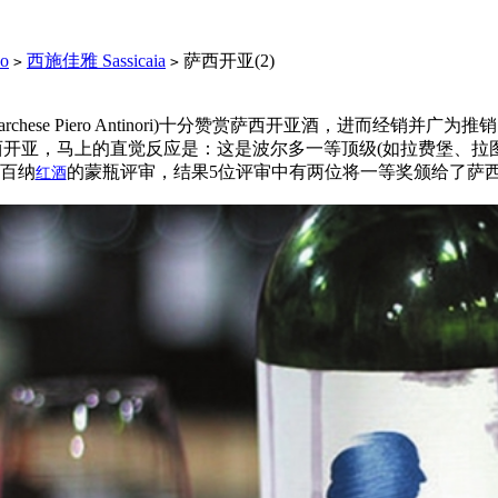
o
西施佳雅 Sassicaia
萨西开亚(2)
>
>
chese Piero Antinori)十分赞赏萨西开亚酒，进而经销
年份的萨西开亚，马上的直觉反应是：这是波尔多一等顶级(如拉费堡、
解百纳
的蒙瓶评审，结果5位评审中有两位将一等奖颁给了萨
红酒