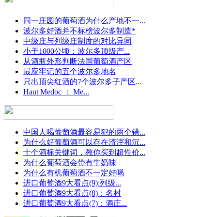
同一庄园的葡萄酒为什么产地不一...
波尔多好酒并不标榜波尔多制造*
中级庄与列级庄制度的对比异同
小于1000公顷：波尔多顶级产...
从酒瓶外形判断法国葡萄酒产区
最应牢记的五个波尔多地名
只出顶尖红酒的7个波尔多子产区...
Haut Medoc ： Me...
中国人喝葡萄酒最容易犯的两个错...
为什么好葡萄酒可以存在渣滓和沉...
十个酒标关键词，教你买到超性价...
为什么葡萄酒会带有牛奶味
为什么有机葡萄酒不一定好喝
进口葡萄酒9大看点(9):列级...
进口葡萄酒9大看点(8)：名村
进口葡萄酒9大看点(7)：酒庄...