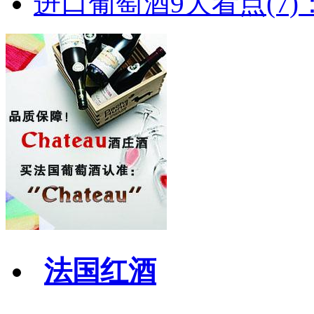
进口葡萄酒9大看点(7)：
法国红酒