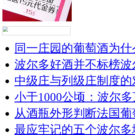
同一庄园的葡萄酒为什么
波尔多好酒并不标榜波
中级庄与列级庄制度的
小于1000公顷：波尔多顶
从酒瓶外形判断法国葡
最应牢记的五个波尔多