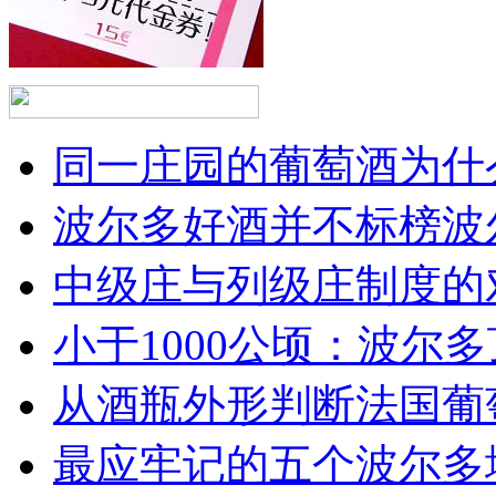
同一庄园的葡萄酒为什么
波尔多好酒并不标榜波
中级庄与列级庄制度的
小于1000公顷：波尔多顶
从酒瓶外形判断法国葡
最应牢记的五个波尔多