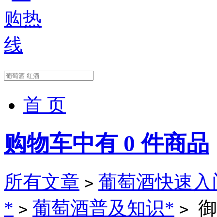
首 页
购物车中有
0
件商品
所有文章
葡萄酒快速入门*(
>
*
葡萄酒普及知识*
御
>
>