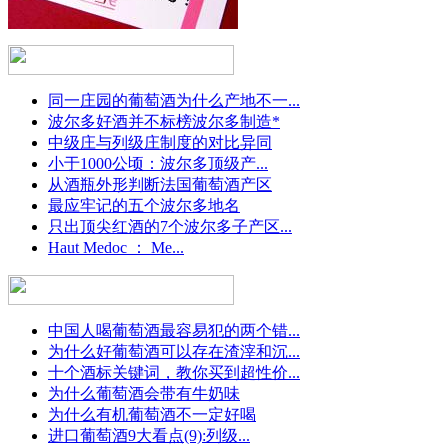
同一庄园的葡萄酒为什么产地不一...
波尔多好酒并不标榜波尔多制造*
中级庄与列级庄制度的对比异同
小于1000公顷：波尔多顶级产...
从酒瓶外形判断法国葡萄酒产区
最应牢记的五个波尔多地名
只出顶尖红酒的7个波尔多子产区...
Haut Medoc ： Me...
中国人喝葡萄酒最容易犯的两个错...
为什么好葡萄酒可以存在渣滓和沉...
十个酒标关键词，教你买到超性价...
为什么葡萄酒会带有牛奶味
为什么有机葡萄酒不一定好喝
进口葡萄酒9大看点(9):列级...