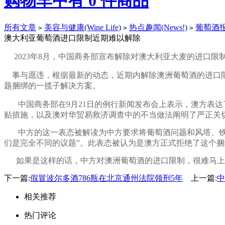
购物车中有
0
件商品
所有文章
美容与健康(Wine Life)
热点趣闻(News!)
葡萄酒报道(
>
>
>
澳大利亚葡萄酒进口限制近期难以解除
2023年8月，中国商务部宣布解除对澳大利亚大麦的进口
事与愿违，根据最新的动态，近期内解除澳洲葡萄酒的进口限
题捆绑的一揽子解决方案。
中国商务部在9月21日的例行新闻发布会上表示，澳方表达
贴措施，以及澳对华贸易救济调查中的不当做法阐明了严正关
中方的这一表态被解读为中方要求将葡萄酒问题和风塔、铁道轮毂
们是完全不同的议题”。此表态被认为是澳方正式拒绝了这个
如果是这样的话，中方对澳洲葡萄酒的进口限制，很难马上
下一篇:
假冒波尔多酒786瓶在北京通州法院领刑5年
上一篇:
中
相关推荐
热门评论