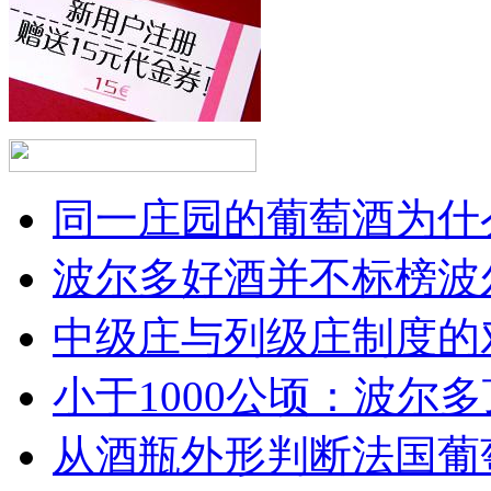
同一庄园的葡萄酒为什么
波尔多好酒并不标榜波
中级庄与列级庄制度的
小于1000公顷：波尔多顶
从酒瓶外形判断法国葡