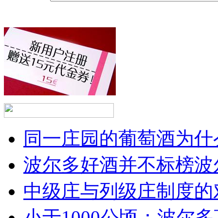
同一庄园的葡萄酒为什么
波尔多好酒并不标榜波
中级庄与列级庄制度的
小于1000公顷：波尔多顶