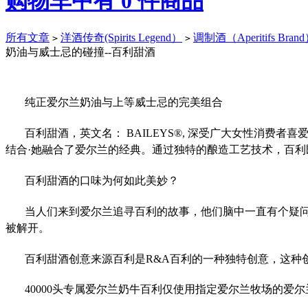
购物车中有
0
件商品
所有文章
洋酒传奇(Spirits Legend）
调制酒（Aperitifs Bran
>
>
奶油与威士忌的碰撞--百利甜酒
纯正爱尔兰奶油与上等威士忌的完美组合
百利甜酒，英文名： BAILEYS®, 深受广大女性消
结合·她融合了爱尔兰的经典。通过独特的酿造工艺技术，百
百利甜酒的口味为何如此美妙？
当人们来到爱尔兰追寻百利的故事，他们脑中一直有个疑
被解开。
百利甜酒创意来源百利是R&A百利的一种独特创意，这种
40000头专属爱尔兰奶牛百利仅使用指定爱尔兰牧场的爱