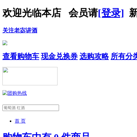
欢迎光临本店 会员请
[登录]
新
关注老宓讲酒
查看购物车
现金兑换券
选购攻略
所有分
首 页