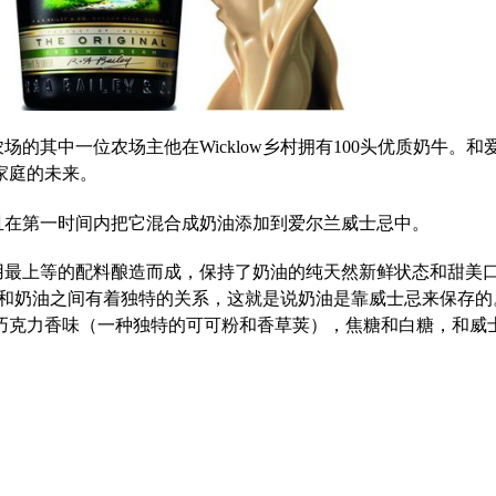
百利农场的其中一位农场主他在Wicklow乡村拥有100头优质奶牛
家庭的未来。
且在第一时间内把它混合成奶油添加到爱尔兰威士忌中。
用最上等的配料酿造而成，保持了奶油的纯天然新鲜状态和甜美
忌和奶油之间有着独特的关系，这就是说奶油是靠威士忌来保存
巧克力香味（一种独特的可可粉和香草荚），焦糖和白糖，和威