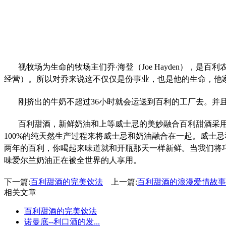
视牧场为生命的牧场主们乔·海登（Joe Hayden），是
经营）。所以对乔来说这不仅仅是份事业，也是他的生命，他
刚挤出的牛奶不超过36小时就会运送到百利的工厂去。并
百利甜酒，新鲜奶油和上等威士忌的美妙融合百利甜酒采
100%的纯天然生产过程来将威士忌和奶油融合在一起。威士
两年的百利，你喝起来味道就和开瓶那天一样新鲜。当我们将
味爱尔兰奶油正在被全世界的人享用。
下一篇:
百利甜酒的完美饮法
上一篇:
百利甜酒的浪漫爱情故事
相关文章
百利甜酒的完美饮法
诺曼底--利口酒的发...