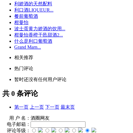
利娇酒的天然配料
利口酒LIQUEUR...
餐前葡萄酒
柑曼怡
波士蛋黄力娇酒的饮用...
柑曼怡香橙干邑甜酒2...
什么是利口葡萄酒
Grand Marn...
相关推荐
热门评论
暂时还没有任何用户评论
共
0
条评论
第一页
上一页
下一页
最末页
用 户 名：
酒圈网友
电子邮箱：
评论等级：