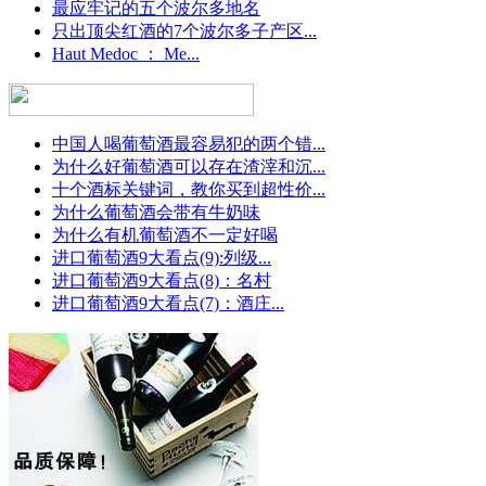
最应牢记的五个波尔多地名
只出顶尖红酒的7个波尔多子产区...
Haut Medoc ： Me...
中国人喝葡萄酒最容易犯的两个错...
为什么好葡萄酒可以存在渣滓和沉...
十个酒标关键词，教你买到超性价...
为什么葡萄酒会带有牛奶味
为什么有机葡萄酒不一定好喝
进口葡萄酒9大看点(9):列级...
进口葡萄酒9大看点(8)：名村
进口葡萄酒9大看点(7)：酒庄...