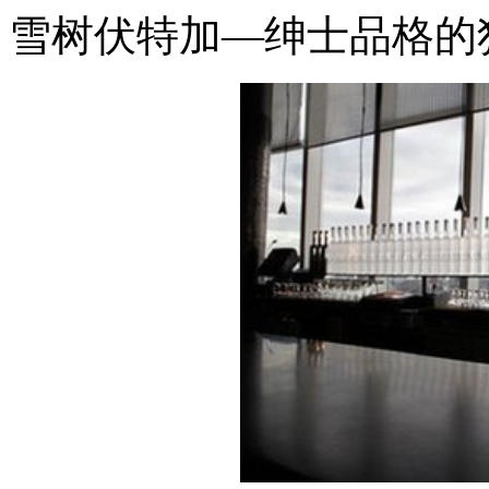
雪树伏特加—绅士品格的