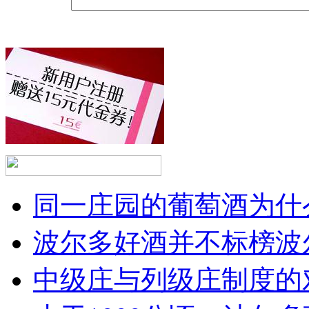
同一庄园的葡萄酒为什么
波尔多好酒并不标榜波
中级庄与列级庄制度的