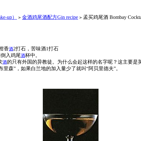
ke-up）
金酒鸡尾酒配方Gin recipe
孟买鸡尾酒 Bombay Cockta
>
>
味柑香
2打石，苦味酒1打石
酒
酒倒入鸡尾
杯中。
酒
饮
的只有外国的异教徒。为什么会起这样的名字呢？这主要是
酒
布里森”，如果白兰地的加入量少了就叫“阿贝里德夫”。