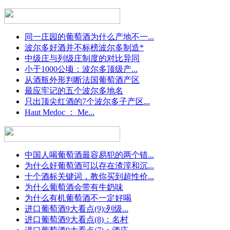
同一庄园的葡萄酒为什么产地不一...
波尔多好酒并不标榜波尔多制造*
中级庄与列级庄制度的对比异同
小于1000公顷：波尔多顶级产...
从酒瓶外形判断法国葡萄酒产区
最应牢记的五个波尔多地名
只出顶尖红酒的7个波尔多子产区...
Haut Medoc ： Me...
中国人喝葡萄酒最容易犯的两个错...
为什么好葡萄酒可以存在渣滓和沉...
十个酒标关键词，教你买到超性价...
为什么葡萄酒会带有牛奶味
为什么有机葡萄酒不一定好喝
进口葡萄酒9大看点(9):列级...
进口葡萄酒9大看点(8)：名村