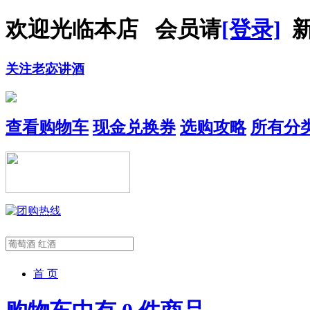
欢迎光临本店 会员请
[登录]
新
关注老宓讲酒
查看购物车
现金兑换券
选购攻略
所有分
首 页