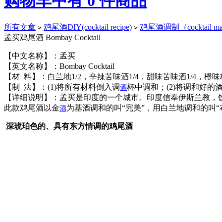
购物车中有
0
件商品
所有文章
鸡尾酒DIY(cocktail recipe)
鸡尾酒调制（cocktail ma
>
>
孟买鸡尾酒 Bombay Cocktail
【中文名称】：孟买
【英文名称】：Bombay Cocktail
【材 料】：白兰地1/2，辛辣苦味酒1/4，甜味苦味酒1/4，橙
【制 法】：(1)将所有材料倒入调
杯中调和；(2)将调和好的
酒
【详细说明】：孟买是印度的一个城市。印度信奉伊斯兰教，
此款鸡尾酒以金
为基酒调和的叫“完美”，用白兰地调和的叫“
酒
深琥珀色的、具有东方情调的鸡尾酒