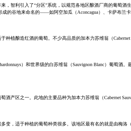
来，智利引入了“分区”系统，以规范各地区酿酒厂商的葡萄酒
来命名的——如阿空加瓜（Aconcagua）、卡萨布兰卡（Casab
酿造红酒的葡萄。不少高品质的加本力苏维翁（Cabernet Sa
nays）和世界级的白苏维翁（Sauvignon Blanc）葡萄酒
区之一。此地的主要品种为加本力苏维翁（Cabernet Sauvi
变，适于种植的葡萄种类很多。该地区最有名的就是由梅洛（Me