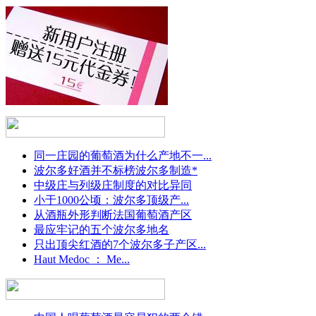
同一庄园的葡萄酒为什么产地不一...
波尔多好酒并不标榜波尔多制造*
中级庄与列级庄制度的对比异同
小于1000公顷：波尔多顶级产...
从酒瓶外形判断法国葡萄酒产区
最应牢记的五个波尔多地名
只出顶尖红酒的7个波尔多子产区...
Haut Medoc ： Me...