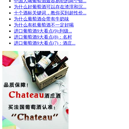
中国人喝葡萄酒最容易犯的两个错...
为什么好葡萄酒可以存在渣滓和沉...
十个酒标关键词，教你买到超性价...
为什么葡萄酒会带有牛奶味
为什么有机葡萄酒不一定好喝
进口葡萄酒9大看点(9):列级...
进口葡萄酒9大看点(8)：名村
进口葡萄酒9大看点(7)：酒庄...