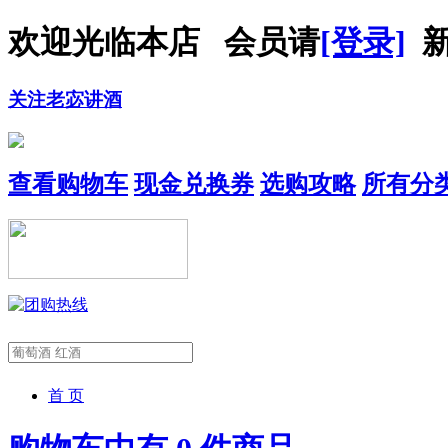
欢迎光临本店 会员请
[登录]
新
关注老宓讲酒
查看购物车
现金兑换券
选购攻略
所有分
首 页