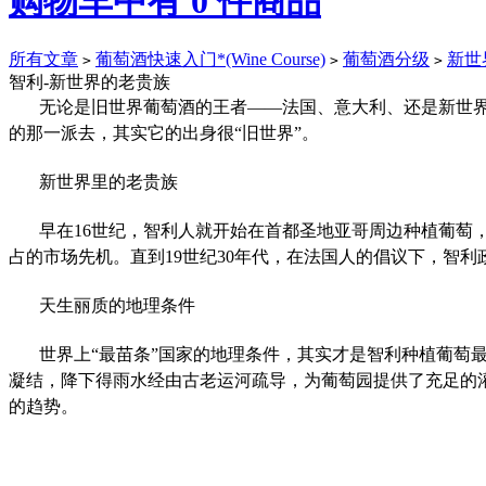
购物车中有
0
件商品
所有文章
葡萄酒快速入门*(Wine Course)
葡萄酒分级
新世
>
>
>
智利-新世界的老贵族
无论是旧世界葡萄酒的王者——法国、意大利、还是新世
的那一派去，其实它的出身很“旧世界”。
新世界里的老贵族
早在16世纪，智利人就开始在首都圣地亚哥周边种植葡萄
占的市场先机。直到19世纪30年代，在法国人的倡议下，智
天生丽质的地理条件
世界上“最苗条”国家的地理条件，其实才是智利种植葡萄
凝结，降下得雨水经由古老运河疏导，为葡萄园提供了充足的灌溉。
的趋势。