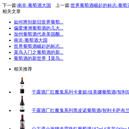
下一篇:
南非-葡萄酒大国
上一篇:
世界葡萄酒崛起的标志-葡萄
相关文章
如何辨别新旧世界葡萄...
偏爱澳洲葡萄酒的几大...
加州葡萄酒代表美国酿...
南非-葡萄酒大国
世界葡萄酒崛起的标志...
菜鸟入门之葡萄酒的新...
葡萄酒的新世界【菜鸟...
相关推荐
干露酒厂红魔鬼系列卡麦妮/佳美娜葡萄酒(智利瑞贝尔山谷)（Conch
干露酒厂红魔鬼系列黑皮诺葡萄酒(智利卡萨布兰卡山谷)（Concha 
公主湾小海狸赤霞珠红葡萄酒187ml 6支装(Wine Beaver