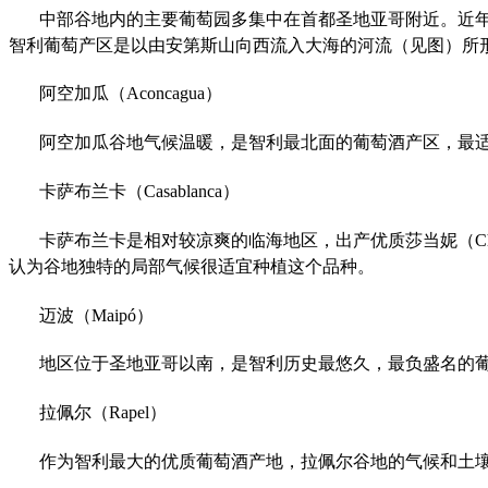
中部谷地内的主要葡萄园多集中在首都圣地亚哥附近。近年
智利葡萄产区是以由安第斯山向西流入大海的河流（见图）所形成的谷地
阿空加瓜（Aconcagua）
阿空加瓜谷地气候温暖，是智利最北面的葡萄酒产区，最适于种植
卡萨布兰卡（Casablanca）
卡萨布兰卡是相对较凉爽的临海地区，出产优质莎当妮（Chardon
认为谷地独特的局部气候很适宜种植这个品种。
迈波（Maipó）
地区位于圣地亚哥以南，是智利历史最悠久，最负盛名的葡萄酒产
拉佩尔（Rapel）
作为智利最大的优质葡萄酒产地，拉佩尔谷地的气候和土壤多