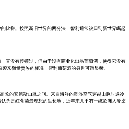
件的比拼。按照新旧世界的两分法，智利通常被归到新世界崛起
植一直没有停顿过，但由于没有商业化出品葡萄酒，使得它没有
代沿袭来衡量贵族的标准，智利葡萄酒的身世可谓显赫。
面高耸的安第斯山脉之间。来自海洋的潮湿空气穿越山脉时遇冷
ey)被认为是红葡萄最理想的生长地，近年来几乎有一统欧洲人餐桌