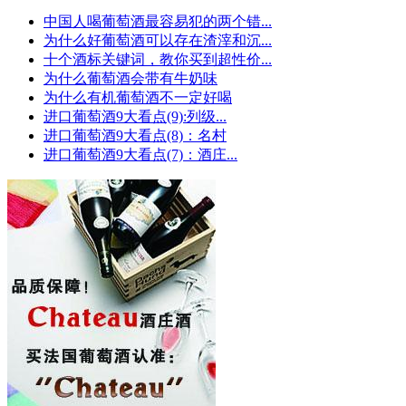
中国人喝葡萄酒最容易犯的两个错...
为什么好葡萄酒可以存在渣滓和沉...
十个酒标关键词，教你买到超性价...
为什么葡萄酒会带有牛奶味
为什么有机葡萄酒不一定好喝
进口葡萄酒9大看点(9):列级...
进口葡萄酒9大看点(8)：名村
进口葡萄酒9大看点(7)：酒庄...