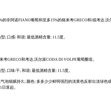
5%的非阿诺FIANO葡萄和至多15%的格来考GRECO和/或考达.沃尔
型; 口感: 和谐; 最低酒精含量: 11.5度。
的格来考GRECO和考达.沃尔派CODA DI VOLPE葡萄酿造。
型; 口味:干, 和谐; 最低酒精含量: 11.5度。
 其气泡细腻持久; 颜色: 多多少少鲜明强烈的淡黄色反射出淡绿色或者金
1月1日算起。