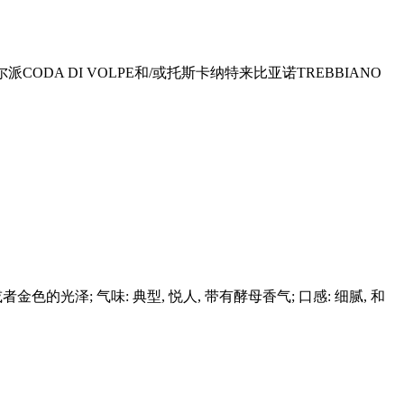
派CODA DI VOLPE和/或托斯卡纳特来比亚诺TREBBIANO
色的光泽; 气味: 典型, 悦人, 带有酵母香气; 口感: 细腻, 和