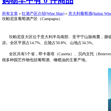
购物车中有
0
件商品
所有文章
红酒产区介绍(Wine Map)
意大利葡萄酒(Italian Win
>
>
坎帕尼亚葡萄酒产区（Campagna）
坎帕尼亚大区位于意大利半岛南部、亚平宁山脉南麓，濒
凉。全区平原占
14.7%、丘陵占50.8%、山地占34.5%。
全区共有
5个省，即卡塞塔（Caserta）、贝内文托（Benev
很多种园艺作物包括葡萄酒、橄榄油的主要产地。