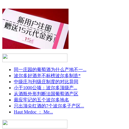
同一庄园的葡萄酒为什么产地不一...
波尔多好酒并不标榜波尔多制造*
中级庄与列级庄制度的对比异同
小于1000公顷：波尔多顶级产...
从酒瓶外形判断法国葡萄酒产区
最应牢记的五个波尔多地名
只出顶尖红酒的7个波尔多子产区...
Haut Medoc ： Me...