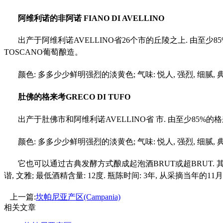
阿维利诺的非阿诺
FIANO DI AVELLINO
出产于阿维利诺
AVELLINO省26个市的丘陵之上. 由至少8
TOSCANO葡萄酿造。
颜色
: 多多少少鲜明强烈的淡黄色; 气味: 悦人, 强烈, 细腻, 典
肚佛的格来考
GRECO DI TUFO
出产于肚佛市和阿维利诺
AVELLINO省 市. 由至少85%
颜色
: 多多少少鲜明强烈的淡黄色; 气味: 悦人, 强烈, 细腻, 典
它也可以通过古典发酵方式酿成起泡酒
BRUT或超BRUT.
谐, 文雅; 最低酒精含量: 12度. 瓶陈时间: 3年, 从采摘当年的1
上一篇:
坎帕尼亚产区(Campania)
相关文章