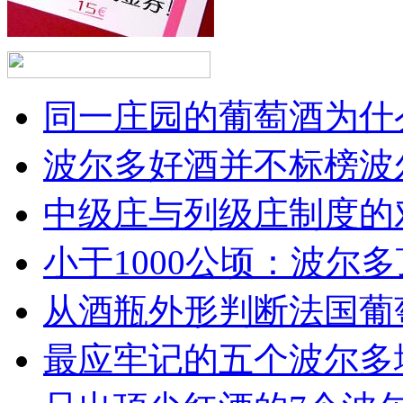
同一庄园的葡萄酒为什么
波尔多好酒并不标榜波
中级庄与列级庄制度的
小于1000公顷：波尔多顶
从酒瓶外形判断法国葡
最应牢记的五个波尔多