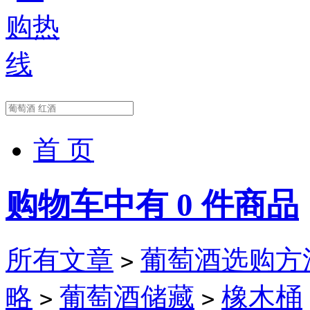
首 页
购物车中有
0
件商品
所有文章
葡萄酒选购方法(W
>
略
葡萄酒储藏
橡木桶
>
>