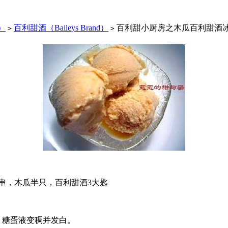
d）
百利甜酒（Baileys Brand）
百利甜小厨房之木瓜百利甜酒
>
>
25串，木瓜半只，百利甜酒3大匙
，糖蛋液变稠并发白。