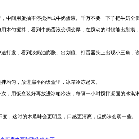
里，中间用蛋抽不停搅拌成牛奶蛋液。千万不要一下子把牛奶全
停地用木勺搅拌，看到牛奶蛋液变稠变厚，在搅动的时候能出划痕
器中速打发，看到淡奶油膨胀、出划痕、打蛋器头上出现小三角，
搅拌均匀，放进扁平的饭盒里，冰箱冷冻起来。
一次，用饭盒装好再放进冰箱冷冻，每隔一小时搅拌凝固的冰淇淋
量不变，这时的木瓜味会更明显，口感更清爽，但奶味会弱一些。