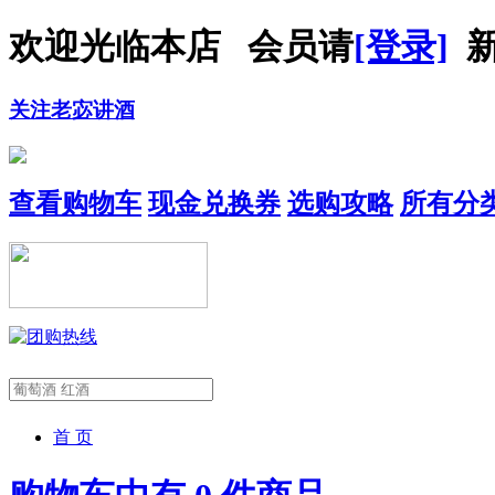
欢迎光临本店 会员请
[登录]
新
关注老宓讲酒
查看购物车
现金兑换券
选购攻略
所有分
首 页