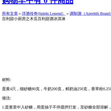
购物车中有
0
件商品
所有文章
洋酒传奇(Spirits Legend）
调制酒（Aperitifs Bran
>
>
百利甜小厨房之木瓜百利甜酒冰淇淋
材料:
蛋黄4只，细砂糖80克，牛奶200克，鲜奶油250克，香草粉0.
做法:
1.蛋黄里中入砂糖，用蛋抽子不停搅拌打发，至砂糖全部溶解