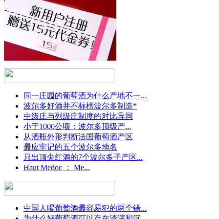
同一庄园的葡萄酒为什么产地不一...
波尔多好酒并不标榜波尔多制造*
中级庄与列级庄制度的对比异同
小于1000公顷：波尔多顶级产...
从酒瓶外形判断法国葡萄酒产区
最应牢记的五个波尔多地名
只出顶尖红酒的7个波尔多子产区...
Haut Medoc ： Me...
中国人喝葡萄酒最容易犯的两个错...
为什么好葡萄酒可以存在渣滓和沉...