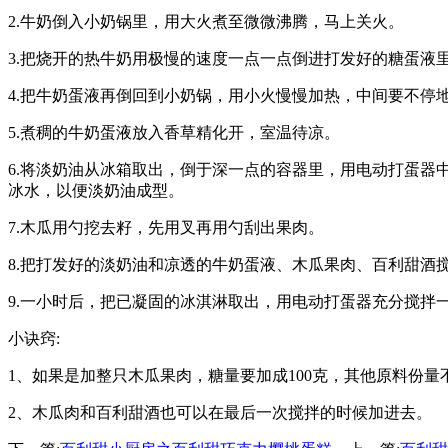
2.牛奶倒入小奶锅里，用大火煮至微微沸腾，马上关火。
3.把烧开的热牛奶用极慢的速度一点一点倒进打发好的糖蛋液
4.把牛奶蛋液再倒回到小奶锅，用小火慢慢加热，中间要不
5.煮稠的牛奶蛋液放入香草精化开，室温待凉。
6.将淡奶油从冰箱取出，倒于深一点的容器里，用电动打蛋
冰水，以便淡奶油成型。
7.木瓜用勺挖去籽，先用叉再用勺刮出果肉。
8.把打发好的淡奶油和凉透的牛奶蛋液、木瓜果肉、百利甜酒
9.一小时后，把已凝固的冰淇淋取出，用电动打蛋器充分搅拌
小诀窍:
1、如果是加整只木瓜果肉，糖量要加成100克，其他原料份
2、木瓜肉和百利甜酒也可以在最后一次搅拌的时候加进去。