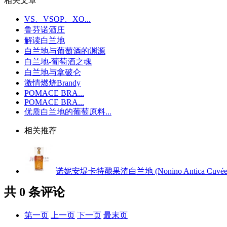
相关文章
VS、VSOP、XO...
鲁芬诺酒庄
解读白兰地
白兰地与葡萄酒的渊源
白兰地-葡萄酒之魂
白兰地与拿破仑
激情燃烧Brandy
POMACE BRA...
POMACE BRA...
优质白兰地的葡萄原料...
相关推荐
诺妮安堤卡特酿果渣白兰地 (Nonino Antica Cuvée Invecc
共
0
条评论
第一页
上一页
下一页
最末页