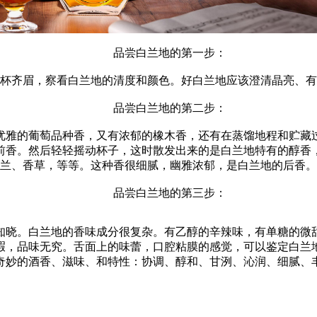
品尝白兰地的第一步：
齐眉，察看白兰地的清度和颜色。好白兰地应该澄清晶亮、有
品尝白兰地的第二步：
雅的葡萄品种香，又有浓郁的橡木香，还有在蒸馏地程和贮藏过
前香。然后轻轻摇动杯子，这时散发出来的是白兰地特有的醇香
兰、香草，等等。这种香很细腻，幽雅浓郁，是白兰地的后香。
品尝白兰地的第三步：
晓。白兰地的香味成分很复杂。有乙醇的辛辣味，有单糖的微甜
瑕，品味无究。舌面上的味蕾，口腔粘膜的感觉，可以鉴定白兰
奇妙的酒香、滋味、和特性：协调、醇和、甘洌、沁润、细腻、