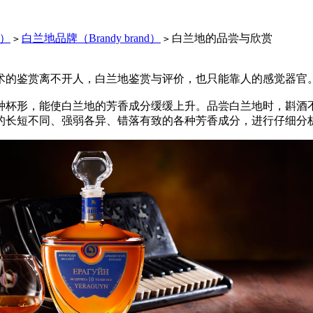
y）
白兰地品牌（Brandy brand）
白兰地的品尝与欣赏
>
>
的鉴赏离不开人，白兰地鉴赏与评价，也只能靠人的感觉器官
形，能使白兰地的芳香成分缓缓上升。品尝白兰地时，斟酒不能
的长短不同、强弱各异、错落有致的各种芳香成分，进行仔细分