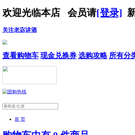
欢迎光临本店 会员请
[登录]
新
关注老宓讲酒
查看购物车
现金兑换券
选购攻略
所有分
首 页