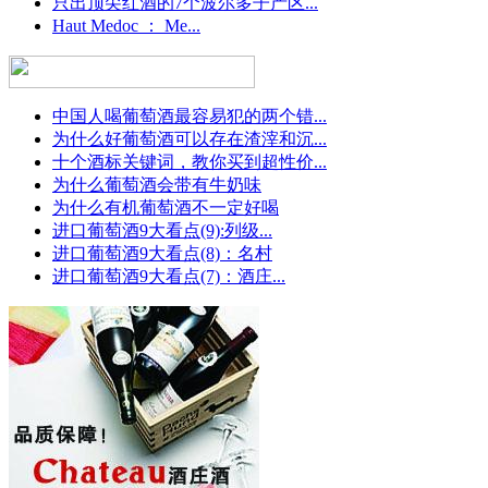
只出顶尖红酒的7个波尔多子产区...
Haut Medoc ： Me...
中国人喝葡萄酒最容易犯的两个错...
为什么好葡萄酒可以存在渣滓和沉...
十个酒标关键词，教你买到超性价...
为什么葡萄酒会带有牛奶味
为什么有机葡萄酒不一定好喝
进口葡萄酒9大看点(9):列级...
进口葡萄酒9大看点(8)：名村
进口葡萄酒9大看点(7)：酒庄...