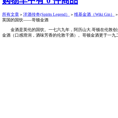
购物车中有
0
件商品
所有文章
洋酒传奇(Spirits Legend）
维基金酒（Wiki Gin）
>
>
>
英国的国饮——哥顿金酒
金酒是英伦的国饮。一七六九年，阿历山大.哥顿在伦敦创办
金酒（口感滑润，酒味芳香的伦敦干酒）。哥顿金酒更于一九