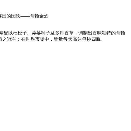
英国的国饮——哥顿金酒
精配以杜松子、莞荽种子及多种香草，调制出香味独特的哥顿
酒之冠军；在世界市场中，销量每天高达每秒四瓶。