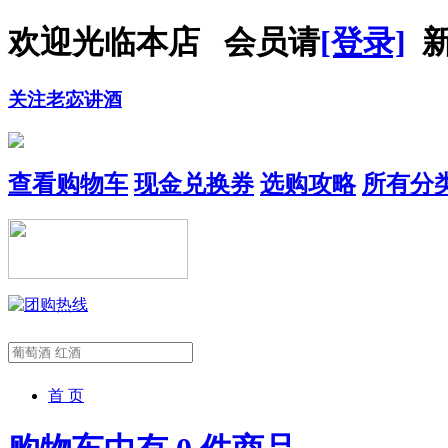
欢迎光临本店 会员请
[登录]
新
关注老宓讲酒
查看购物车
现金兑换券
选购攻略
所有分
首 页