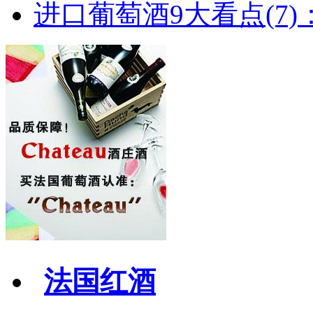
进口葡萄酒9大看点(7)：
法国红酒